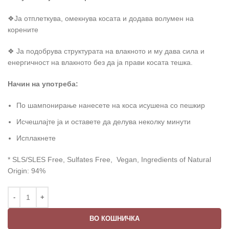
❖Ја отплеткува, омекнува косата и додава волумен на
корените
❖ Ја подобрува структурата на влакното и му дава сила и
eнергичност на влакното без да ја прави косата тешка.
Начин на употреба:
По шампонирање нанесете на коса исушена со пешкир
Исчешлајте ја и оставете да делува неколку минути
Исплакнете
* SLS/SLES Free, Sulfates Free, Vegan, Ingredients of Natural
Origin: 94%
ВО КОШНИЧКА