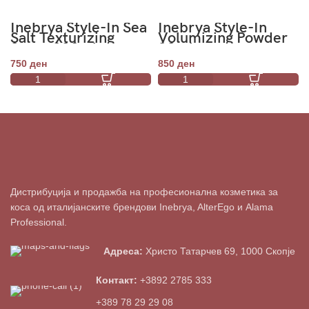
Inebrya Style-In Sea
Inebrya Style-In
Salt Texturizing
Volumizing Powder
Spray 200ml
30ml
750
ден
850
ден
Дистрибуција и продажба на професионална козметика за
коса од италијанските брендови Inebrya, AlterEgo и Alama
Professional.
Адреса:
Христо Татарчев 69, 1000 Скопје
Контакт:
+3892 2785 333
+389 78 29 29 08