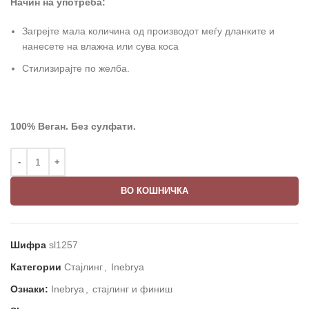
Начин на употреба:
Загрејте мала количина од производот меѓу дланките и
нанесете на влажна или сува коса
Стилизирајте по желба.
100% Веган. Без сулфати.
ВО КОШНИЧКА
Шифра
sl1257
Категории
Стајлинг
,
Inebrya
Ознаки:
Inebrya
,
стајлинг и финиш