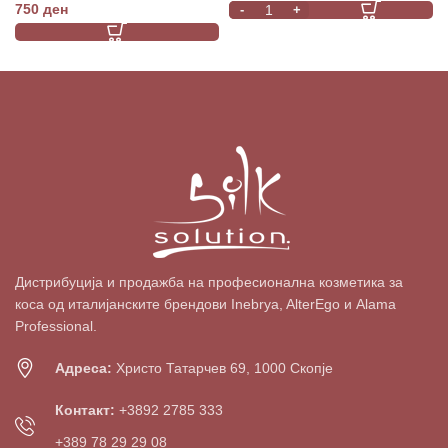
mL
750
ден
Дистрибуција и продажба на професионална козметика за
коса од италијанските брендови Inebrya, AlterEgo и Alama
Professional.
Адреса:
Христо Татарчев 69, 1000 Скопје
Контакт:
+3892 2785 333
+389 78 29 29 08