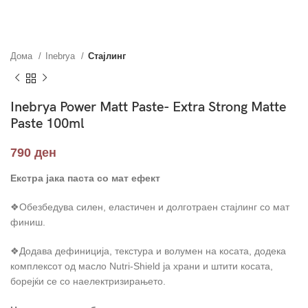
Дома
Inebrya
Стајлинг
Inebrya Power Matt Paste- Extra Strong Matte
Paste 100ml
790
ден
Екстра јака паста со мат ефект
❖Обезбедува силен, еластичен и долготраен стајлинг со мат
финиш.
❖Додава дефиниција, текстура и волумен на косата, додека
комплексот од масло Nutri-Shield ја храни и штити косата,
борејќи се со наелектризирањето.