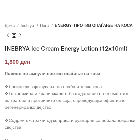
Дома
Inebrya
Нега
ENERGY- ПРОТИВ ОПАЃАЊЕ НА КОСА
INEBRYA Ice Cream Energy Lotion (12x10ml)
1,800
ден
Лосион во ампули против опаѓање на коса
❖Лосион за зајакнување на слаба и тенка коса
❖Го тонизира и храни скалпот благодарение на елементите
во трагови и протеините од соја, спроведувајќи ефективно
регенерирачко дејство
❖Содржи екстракти од коприва и рузмарин со ребалансирачки
својства.