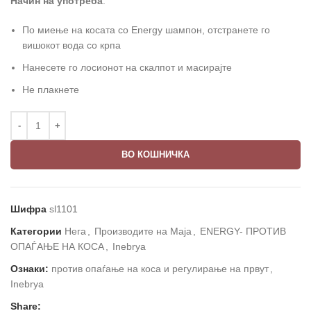
Начин на употреба
:
По миење на косата со Energy шампон, отстранете го
вишокот вода со крпа
Нанесете го лосионот на скалпот и масирајте
Не плакнете
ВО КОШНИЧКА
Шифра
sl1101
Категории
Нега
,
Производите на Маја
,
ENERGY- ПРОТИВ
ОПАЃАЊЕ НА КОСА
,
Inebrya
Ознаки:
против опаѓање на коса и регулирање на првут
,
Inebrya
Share: