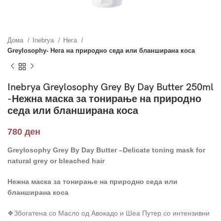
Дома
Inebrya
Нега
Greylosophy- Нега на природно седа или бланширана коса
Inebrya Greylosophy Grey By Day Butter 250ml
-Нежна маска за тонирање на природно
седа или бланширана коса
780
ден
Greylosophy Grey By Day Butter –Delicate toning mask for
natural grey or bleached hair
Нежна маска за тонирање на природно седа или
бланширана коса
❖Збогатена со Масло од Авокадо и Шеа Путер со интензивни