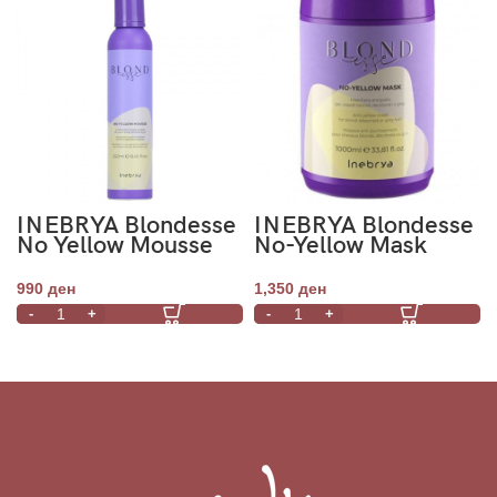
INEBRYA Blondesse
INEBRYA Blondesse
No Yellow Mousse
No-Yellow Mask
Conditioning
1000ml
Treatment 250ml
990
ден
1,350
ден