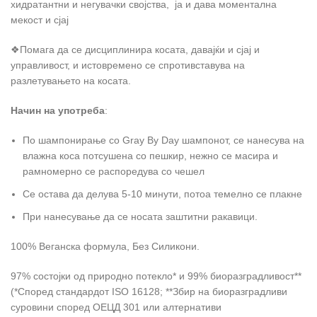
хидратантни и негувачки својства, ја и дава моментална
мекост и сјај
❖Помага да се дисциплинира косата, давајќи и сјај и
управливост, и истовремено се спротивставува на
разлетувањето на косата.
Начин на употреба
:
По шампонирање со Gray By Day шампонот, се нанесува на
влажна коса потсушена со пешкир, нежно се масира и
рамномерно се распоредува со чешел
Се остава да делува 5-10 минути, потоа темелно се плакне
При нанесување да се носата заштитни ракавици.
100% Веганска формула, Без Силикони.
97% состојки од природно потекло* и 99% биоразградливост**
(*Според стандардот ISO 16128; **Збир на биоразградливи
суровини според ОЕЦД 301 или алтернативи