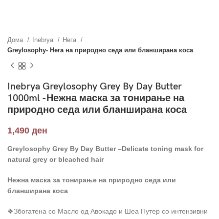
Дома
Inebrya
Нега
Greylosophy- Нега на природно седа или бланширана коса
Inebrya Greylosophy Grey By Day Butter
1000ml -Нежна маска за тонирање на
природно седа или бланширана коса
1,490
ден
Greylosophy Grey By Day Butter –Delicate toning mask for
natural grey or bleached hair
Нежна маска за тонирање на природно седа или
бланширана коса
❖Збогатена со Масло од Авокадо и Шеа Путер со интензивни