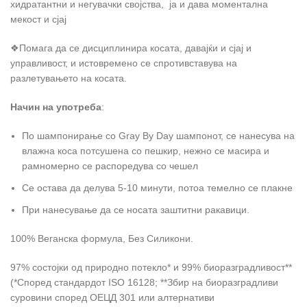
хидратантни и негувачки својства, ја и дава моментална
мекост и сјај
❖Помага да се дисциплинира косата, давајќи и сјај и
управливост, и истовремено се спротивставува на
разлетувањето на косата.
Начин на употреба
:
По шампонирање со Gray By Day шампонот, се нанесува на
влажна коса потсушена со пешкир, нежно се масира и
рамномерно се распоредува со чешел
Се остава да делува 5-10 минути, потоа темелно се плакне
При нанесување да се носата заштитни ракавици.
100% Веганска формула, Без Силикони.
97% состојки од природно потекло* и 99% биоразградливост**
(*Според стандардот ISO 16128; **Збир на биоразградливи
суровини според ОЕЦД 301 или алтернативи