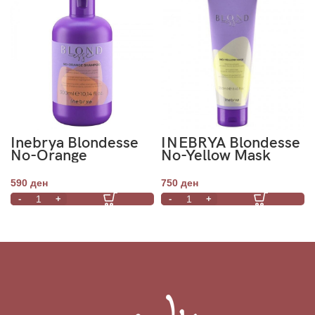
Inebrya Blondesse
INEBRYA Blondesse
No-Orange
No-Yellow Mask
Shampoo 300ml
250ml
590
ден
750
ден