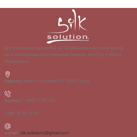
Дистрибуција и продажба на професионална козметика за
коса од италијанските брендови Inebrya, AlterEgo и Alama
Professional.
Адреса:
Христо Татарчев 69, 1000 Скопје
Контакт:
+3892 2785 333
+389 78 29 29 08
e-mail:
silk.solution1@gmail.com