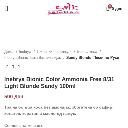
0
0
ден
Дома
Inebrya
Технички производи
Бои за коса
Inebrya Bionic -Боја без амонијак
Sandy Blonde- Песочно Руси
Inebrya Bionic Color Ammonia Free 8/31
Light Blonde Sandy 100ml
590
ден
Трајна боја за коса без амонијак, збогатена со сафир,
колаген
,
кератин и масло од памук.
Сооднос на мешање: