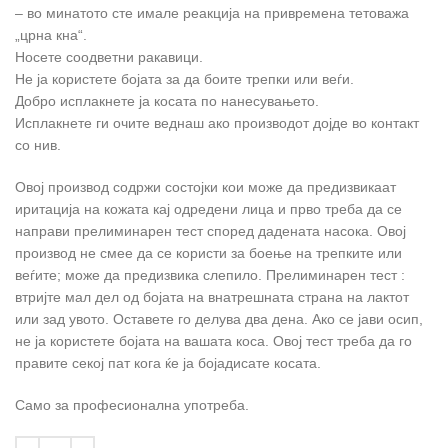
– во минатото сте имале реакција на привремена тетоважа
„црна кна“.
Носете соодветни ракавици.
Не ја користете бојата за да боите трепки или веѓи.
Добро исплакнете ја косата по нанесувањето.
Исплакнете ги очите веднаш ако производот дојде во контакт
со нив.
Овој производ содржи состојки кои може да предизвикаат
иритација на кожата кај одредени лица и прво треба да се
направи прелиминарен тест според дадената насока. Овој
производ не смее да се користи за боење на трепките или
веѓите; може да предизвика слепило. Прелиминарен тест :
втријте мал дел од бојата на внатрешната страна на лактот
или зад увото. Оставете го делува два дена. Ако се јави осип,
не ја користете бојата на вашата коса. Овој тест треба да го
правите секој пат кога ќе ја бојадисате косата.
Само за професионална употреба.