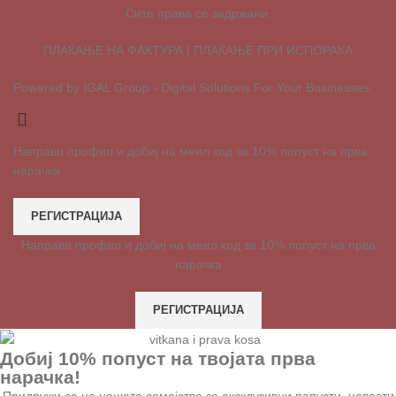
Сите права се задржани.
ПЛАЌАЊЕ НА ФАКТУРА | ПЛАЌАЊЕ ПРИ ИСПОРАКА
Powered by IGAL Group - Digital Solutions For Your Businesses.
Направи профил и добиј на меил код за 10% попуст на прва
нарачка
РЕГИСТРАЦИЈА
Направи профил и добиј на меил код за 10% попуст на прва
нарачка
РЕГИСТРАЦИЈА
Добиј 10% попуст на твојата прва
нарачка!
Придружи се на нашето семејство за ексклузивни попусти, новости