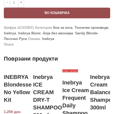
ВО КОШНИЧКА
Шифра
sl1333831
Категории
Бои за коса
,
Технички производи
,
Inebrya
,
Inebrya Bionic -Боја без амонијак
,
Sandy Blonde-
Песочно Руси
Ознака:
Inebrya
Share:
Поврзани продукти
нема залиха
INEBRYA
Inebrya
Inebrya I
Inebrya
Blondesse
ICE
Cream
Ice Cream
No Yellow
CREAM
Balance
Frequent
Kit
DRY-T
Shampo
Daily
SHAMPOO
300ml
1,250
ден
Shampoo