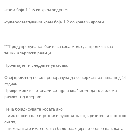
-крем боја 1:1,5 со крем хидроген
-суперосветлувачка крем боја 1:2 со крем хидроген.
***Предупредување: боите за коса може да предизвикаат
тешки алергиски реакци.
Прочитајте ги следниве упатства:
Овој производ не се препорачува да се користи за лица под 16
години.
Привремените тетоважи со „црна кна“ може да го зголемат
ризикот од алергии.
Не ја бојадисувајте косата ако:
– имате осип на лицето или чувствителен, иритиран и оштетен
скалп,
– некогаш сте имале каква било реакција по боење на косата,