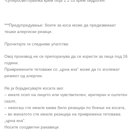
-суперосветлувачка крем боја 1:2 со крем хидроген.
***Предупредување: боите за коса може да предизвикаат
тешки алергиски реакци.
Прочитајте ги следниве упатства:
Овој производ не се препорачува да се користи за лица под 16
години.
Привремените тетоважи со „црна кна“ може да го зголемат
ризикот од алергии.
Не ја бојадисувајте косата ако:
– имате осип на лицето или чувствителен, иритиран и оштетен
скалп,
– некогаш сте имале каква било реакција по боење на косата,
– во минатото сте имале реакција на привремена тетоважа
„црна кна“.
Носете соодветни ракавици.