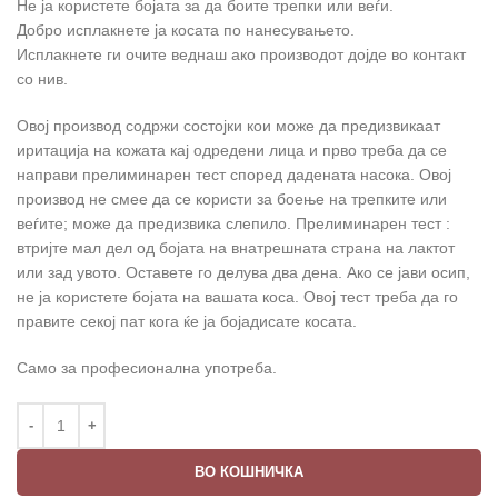
Не ја користете бојата за да боите трепки или веѓи.
Добро исплакнете ја косата по нанесувањето.
Исплакнете ги очите веднаш ако производот дојде во контакт
со нив.
Овој производ содржи состојки кои може да предизвикаат
иритација на кожата кај одредени лица и прво треба да се
направи прелиминарен тест според дадената насока. Овој
производ не смее да се користи за боење на трепките или
веѓите; може да предизвика слепило. Прелиминарен тест :
втријте мал дел од бојата на внатрешната страна на лактот
или зад увото. Оставете го делува два дена. Ако се јави осип,
не ја користете бојата на вашата коса. Овој тест треба да го
правите секој пат кога ќе ја бојадисате косата.
Само за професионална употреба.
ВО КОШНИЧКА