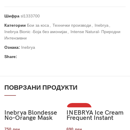
Шифра
sl1333700
Категории
Бои за коса
,
Технички производи
,
Inebrya
,
Inebrya Bionic -Боја без амонијак
,
Intense Natural- Природни
Интензивни
Ознака:
Inebrya
Share:
ПОВРЗАНИ ПРОДУКТИ
НЕМА ЗАЛИХА
Inebrya Blondesse
INEBRYA Ice Cream
No-Orange Mask
Frequent Instant
250ml
Detangler 200ml
750
ден
690
ден