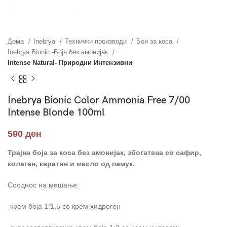
Дома
Inebrya
Технички производи
Бои за коса
Inebrya Bionic -Боја без амонијак
Intense Natural- Природни Интензивни
Inebrya Bionic Color Ammonia Free 7/00
Intense Blonde 100ml
590
ден
Трајна боја за коса без амонијак, збогатена со сафир,
колаген
,
кератин и масло од памук.
Сооднос на мешање:
-крем боја 1:1,5 со крем хидроген