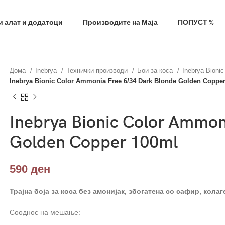
фил и добиј на меил код за 10% попуст на прва нар
 алат и додатоци
Производите на Маја
ПОПУСТ %
Дома
Inebrya
Технички производи
Бои за коса
Inebrya Bioni
Inebrya Bionic Color Ammonia Free 6/34 Dark Blonde Golden Coppe
Inebrya Bionic Color Ammon
Golden Copper 100ml
590
ден
Трајна боја за коса без амонијак, збогатена со сафир, колаг
Сооднос на мешање: