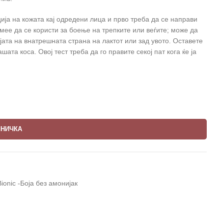
ија на кожата кај одредени лица и прво треба да се направи
мее да се користи за боење на трепките или веѓите; може да
јата на внатрешната страна на лактот или зад увото. Оставете
ашата коса. Овој тест треба да го правите секој пат кога ќе ја
ШНИЧКА
Bionic -Боја без амонијак