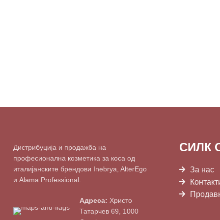
СИЛК 
Дистрибуција и продажба на
професионална козметика за коса од
италијанските брендови Inebrya, AlterEgo
За нас
и Alama Professional.
Контакт
Продав
Адреса:
Христо
Татарчев 69, 1000