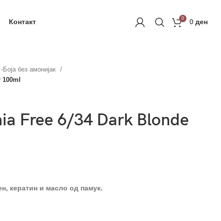
ачка
РЕГИСТРАЦИЈА
0
Контакт
0
ден
c -Боја без амонијак
r 100ml
ia Free 6/34 Dark Blonde
ен
,
кератин и масло од памук.