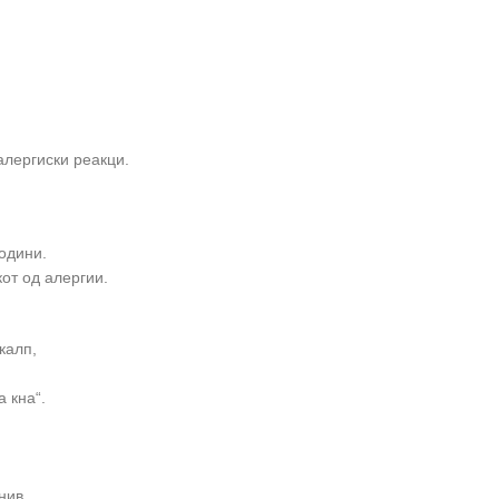
алергиски реакци.
години.
от од алергии.
калп,
 кна“.
нив.