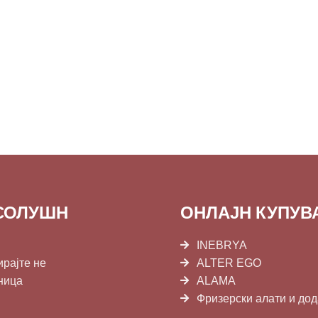
СОЛУШН
ОНЛАЈН КУПУ
INEBRYA
ирајте не
ALTER EGO
ница
ALAMA
Фризерски алати и до