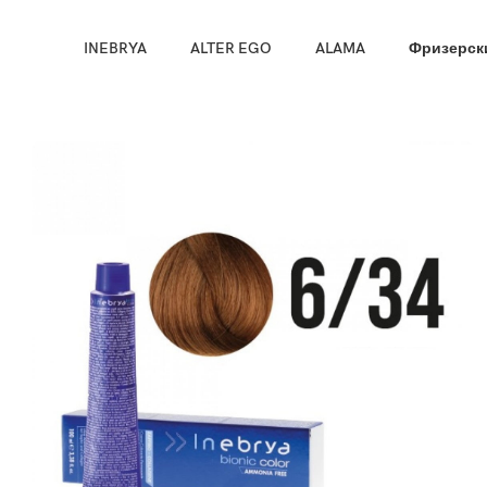
Направи про
INEBRYA
ALTER EGO
ALAMA
Фризерски