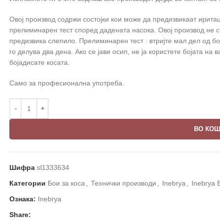
Овој производ содржи состојки кои може да предизвикаат иритац
прелиминарен тест според дадената насока. Овој производ не с
предизвика слепило. Прелиминарен тест : втријте мал дел од бо
го делува два дена. Ако се јави осип, не ја користете бојата на в
бојадисате косата.
Само за професионална употреба.
ВО КО
Шифра
sl1333634
Категории
Бои за коса
,
Технички производи
,
Inebrya
,
Inebrya 
Ознака:
Inebrya
Share: