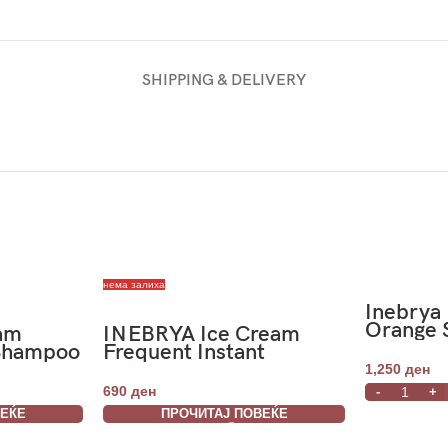
SHIPPING & DELIVERY
нема залиха
Inebrya
Orange
eam
INEBRYA Ice Cream
1000ml
 Shampoo
Frequent Instant
Detangler 200ml
1,250
ден
690
ден
ВЕЌЕ
ПРОЧИТАЈ ПОВЕЌЕ