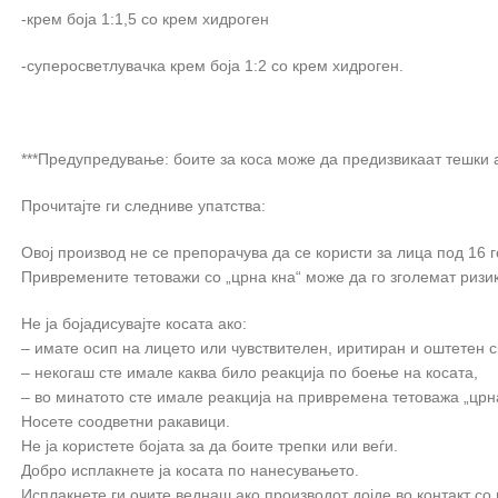
-крем боја 1:1,5 со крем хидроген
-суперосветлувачка крем боја 1:2 со крем хидроген.
***Предупредување: боите за коса може да предизвикаат тешки 
Прочитајте ги следниве упатства:
Овој производ не се препорачува да се користи за лица под 16 
Привремените тетоважи со „црна кна“ може да го зголемат ризик
Не ја бојадисувајте косата ако:
– имате осип на лицето или чувствителен, иритиран и оштетен с
– некогаш сте имале каква било реакција по боење на косата,
– во минатото сте имале реакција на привремена тетоважа „црна
Носете соодветни ракавици.
Не ја користете бојата за да боите трепки или веѓи.
Добро исплакнете ја косата по нанесувањето.
Исплакнете ги очите веднаш ако производот дојде во контакт со 