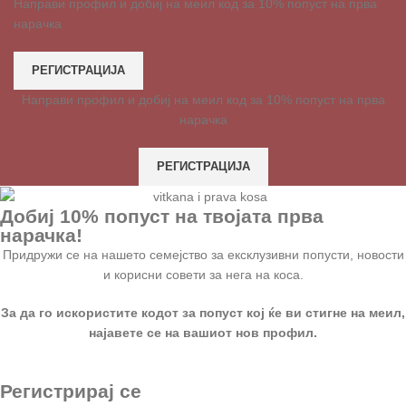
Направи профил и добиј на меил код за 10% попуст на прва
нарачка
РЕГИСТРАЦИЈА
Направи профил и добиј на меил код за 10% попуст на прва
нарачка
РЕГИСТРАЦИЈА
Добиј 10% попуст на твојата прва
нарачка!
Придружи се на нашето семејство за ексклузивни попусти, новости
и корисни совети за нега на коса.
За да го искористите кодот за попуст кој ќе ви стигне на меил,
најавете се на вашиот нов профил.
Регистрирај се