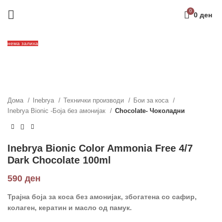
0
0
ден
нема залиха
Дома
Inebrya
Технички производи
Бои за коса
Inebrya Bionic -Боја без амонијак
Chocolate- Чоколадни
Inebrya Bionic Color Ammonia Free 4/7
Dark Chocolate 100ml
590
ден
Трајна боја за коса без амонијак, збогатена со сафир,
колаген
,
кератин и масло од памук.