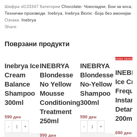
Шифра
sl133347
Категории
Chocolate- Чоколадни
,
Бои за коса
,
Технички производи
,
Inebrya
,
Inebrya Bionic -Боја без амонијак
Ознака:
Inebrya
Share:
Поврзани продукти
нема залиха
Inebrya Ice
INEBRYA
INEBRYA
INEBR
Cream
Blondesse
Blondesse
Ice Cr
Balance
No Yellow
No-Yellow
Freque
Shampoo
Mousse
Shampoo
Instant
300ml
Conditioning
300ml
Detang
Treatment
590
ден
590
ден
200ml
250ml
690
ден
990
ден