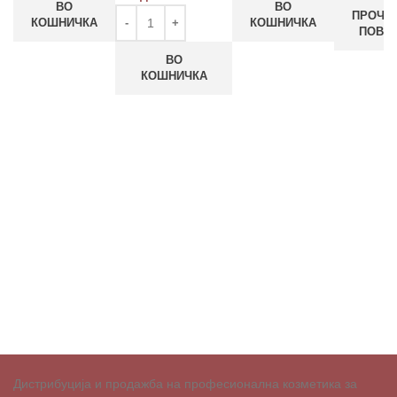
ВО
ВО
ПРОЧИ
КОШНИЧКА
КОШНИЧКА
ПОВЕ
ВО
КОШНИЧКА
Дистрибуција и продажба на професионална козметика за