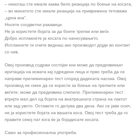
– некогаш сте имале каква било реакција по боење на косата,
– во минатото сте имале реакција на привремена тетоважа
„црна кна“.
Носете соодветни ракавици.
Не ја користете бојата за да боите трепки или веѓи.
Добро исплакнете ја косата по нанесувањето.
Исплакнете ги очите веднаш ако производот дојде во контакт
со нив.
Овој производ содржи состојки кои може да предизвикаат
иритација на кожата кај одредени лица и прво треба да се
направи прелиминарен тест според дадената насока. Овој
производ не смее да се користи за боење на трепките или
веѓите; може да предизвика слепило. Прелиминарен тест :
втријте мал дел од бојата на внатрешната страна на лактот
или зад увото. Оставете го делува два дена. Ако се јави осип,
не ја користете бојата на вашата коса. Овој тест треба да го
правите секој пат кога ќе ја бојадисате косата.
Само за професионална употреба.