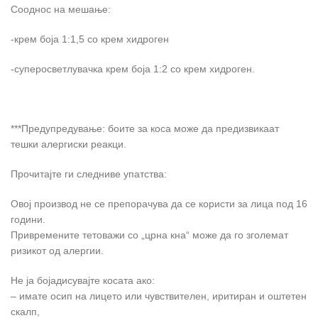
Сооднос на мешање:
-крем боја 1:1,5 со крем хидроген
-суперосветлувачка крем боја 1:2 со крем хидроген.
***Предупредување: боите за коса може да предизвикаат
тешки алергиски реакци.
Прочитајте ги следниве упатства:
Овој производ не се препорачува да се користи за лица под 16
години.
Привремените тетоважи со „црна кна“ може да го зголемат
ризикот од алергии.
Не ја бојадисувајте косата ако:
– имате осип на лицето или чувствителен, иритиран и оштетен
скалп,