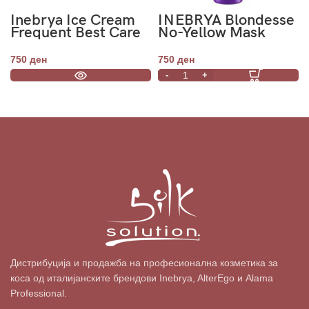
Inebrya Ice Cream
INEBRYA Blondesse
Frequent Best Care
No-Yellow Mask
Conditioner 1000
250ml
mL
750
ден
750
ден
Дистрибуција и продажба на професионална козметика за
коса од италијанските брендови Inebrya, AlterEgo и Alama
Professional.