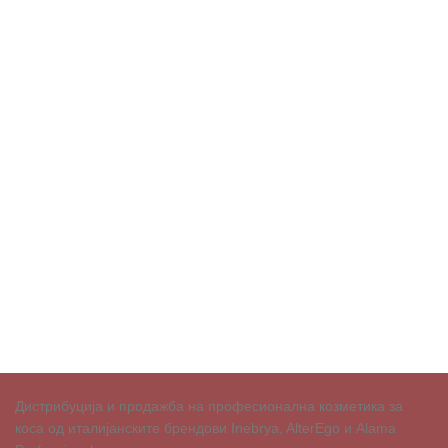
Дистрибуција и продажба на професионална козметика за
коса од италијанските брендови Inebrya, AlterEgo и Alama