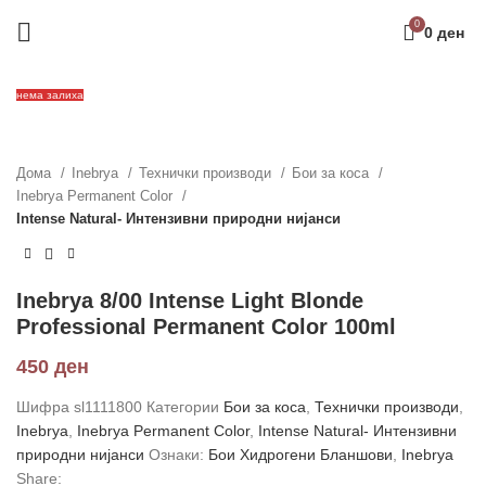
0
0
ден
нема залиха
Дома
Inebrya
Технички производи
Бои за коса
Inebrya Permanent Color
Intense Natural- Интензивни природни нијанси
Inebrya 8/00 Intense Light Blonde
Professional Permanent Color 100ml
450
ден
Шифра
sl1111800
Категории
Бои за коса
,
Технички производи
,
Inebrya
,
Inebrya Permanent Color
,
Intense Natural- Интензивни
природни нијанси
Ознаки:
Бои Хидрогени Бланшови
,
Inebrya
Share: