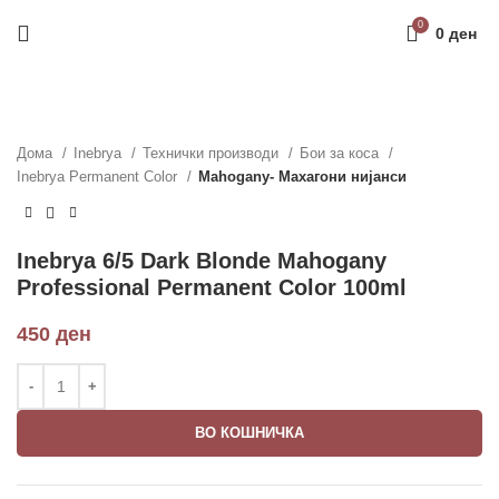
Направи профил и добиј на меил код за 10%
0
0
ден
попуст на прва нарачка
РЕГИСТРАЦИЈА
Дома
Inebrya
Технички производи
Бои за коса
Inebrya Permanent Color
Mahogany- Махагони нијанси
Inebrya 6/5 Dark Blonde Mahogany
Professional Permanent Color 100ml
450
ден
ВО КОШНИЧКА