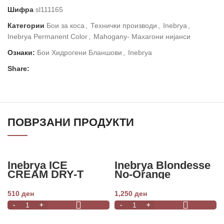
Шифра
sl111165
Категории
Бои за коса
,
Технички производи
,
Inebrya
,
Inebrya Permanent Color
,
Mahogany- Махагони нијанси
Ознаки:
Бои Хидрогени Бланшови
,
Inebrya
Share:
ПОВРЗАНИ ПРОДУКТИ
Inebrya ICE
Inebrya Blondesse
CREAM DRY-T
No-Orange
SHAMPOO 300ml
Shampoo 1000ml
510
ден
1,250
ден