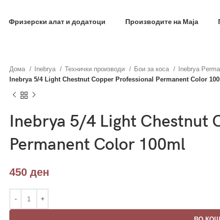
Фризерски алат и додатоци
Производите на Маја
Дома
Inebrya
Технички производи
Бои за коса
Inebrya Perma
Inebrya 5/4 Light Chestnut Copper Professional Permanent Color 10
Inebrya 5/4 Light Chestnut 
Permanent Color 100ml
450
ден
ВО КО