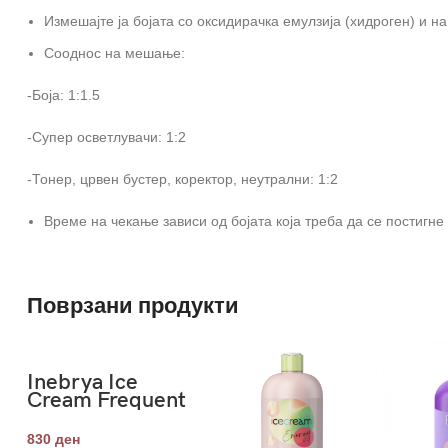
Измешајте ја бојата со оксидирачка емулзија (хидроген) и н
Сооднос на мешање:
-Боја: 1:1.5
-Супер осветлувачи: 1:2
-Тонер, црвен бустер, коректор, неутрални: 1:2
Време на чекање зависи од бојата која треба да се постигне
Поврзани продукти
Inebrya Ice
Cream Frequent
Shampoo Menta
1000ml
830
ден