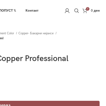
0
ПОПУСТ %
Контакт
0
ден
nent Color
Copper- Бакарни нијанси
0ml
Copper Professional
ШНИЧКА