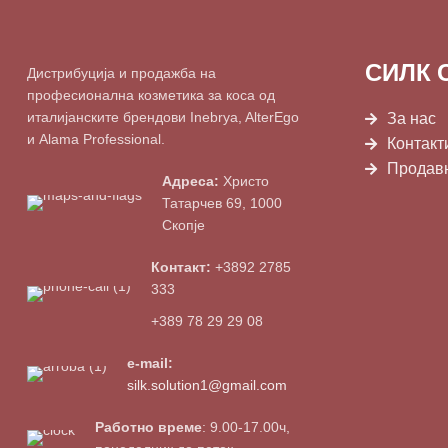
СИЛК 
Дистрибуција и продажба на
професионална козметика за коса од
италијанските брендови Inebrya, AlterEgo
За нас
и Alama Professional.
Контакт
Продав
Адреса:
Христо
Татарчев 69, 1000
Скопје
Контакт:
+3892 2785
333
+389 78 29 29 08
e-mail:
silk.solution1@gmail.com
Работно време
: 9.00-17.00ч,