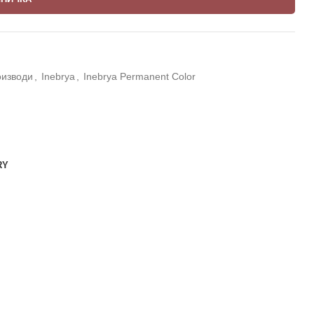
оизводи
,
Inebrya
,
Inebrya Permanent Color
RY