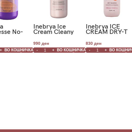
ya
Inebrya Ice
Inebrya ICE
esse No-
Cream Cleany
CREAM DRY-T
e Shampoo
Shampoo 1000ml
SHAMPOO
1000ml
990
ден
830
ден
ВО КОШНИЧКА
ВО КОШНИЧКА
ВО КОШНИ