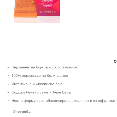
О
Перманентна боја за коса со амонијак
100% покривање на бели влакна
Интензивна и живописна боја
Содржи Ленено семе и Алое Вера
Нежна формула со ибалансирана алкалност и за најчуствит
Употреба