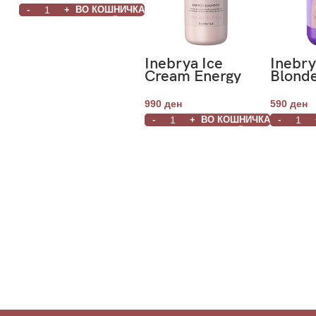
ВО КОШНИЧКА
Inebrya Ice
Inebr
Cream Energy
Blond
Shampoo 1000ml
Orang
300ml
990
ден
590
ден
ВО КОШНИЧКА