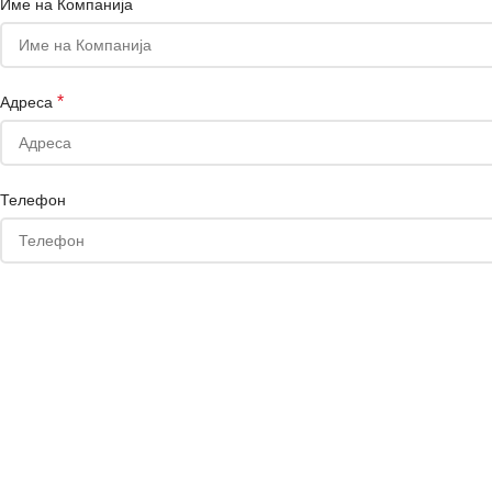
Име на Компанија
*
Адреса
Телефон
Сакате да добивате маркетинг понуди на е-маил или Viber?
Your personal data will be used to support your experience throughout
access to your account, and for other purposes described in our
полис
РЕГИСТРИРАЈ СЕ