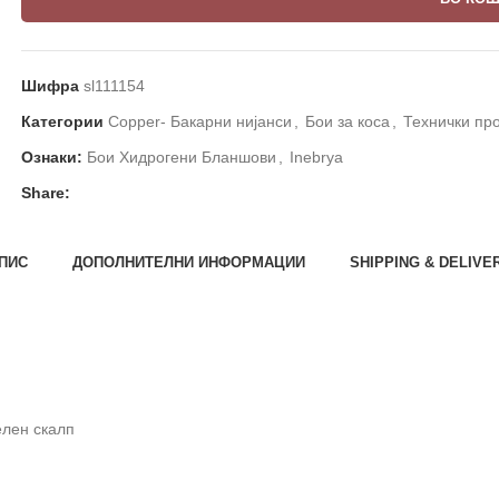
Шифра
sl111154
Категории
Copper- Бакарни нијанси
,
Бои за коса
,
Технички пр
Ознаки:
Бои Хидрогени Бланшови
,
Inebrya
Share:
ПИС
ДОПОЛНИТЕЛНИ ИНФОРМАЦИИ
SHIPPING & DELIVE
елен скалп