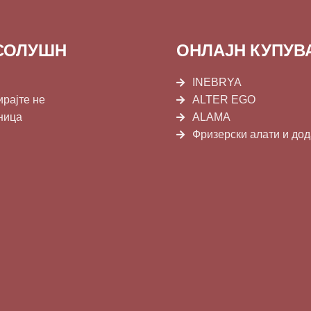
СОЛУШН
ОНЛАЈН КУПУ
INEBRYA
ирајте не
ALTER EGO
ница
ALAMA
Фризерски алати и до