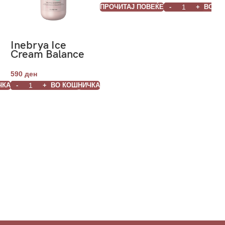
Conditioner
ПРОЧИТАЈ ПОВЕЌЕ
ВО К
1000 mL
Inebrya Ice
Cream Balance
Shampoo 300ml
590
ден
ЧКА
ВО КОШНИЧКА