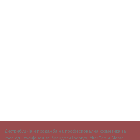
Дистрибуција и продажба на професионална козметика за
коса од италијанските брендови Inebrya, AlterEgo и Alama