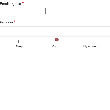
*
Email адреса
*
Лозинка
0
*
Име и Презиме
Shop
Cart
My account
Име на Компанија
*
Адреса
Телефон