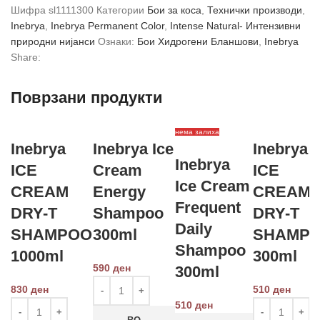
Шифра
sl1111300
Категории
Бои за коса
,
Технички производи
,
Inebrya
,
Inebrya Permanent Color
,
Intense Natural- Интензивни
природни нијанси
Ознаки:
Бои Хидрогени Бланшови
,
Inebrya
Share:
Поврзани продукти
нема залиха
Inebrya
Inebrya Ice
Inebrya
Inebrya
ICE
Cream
ICE
Ice Cream
CREAM
Energy
CREAM
Frequent
DRY-T
Shampoo
DRY-T
Daily
SHAMPOO
300ml
SHAMP
Shampoo
1000ml
300ml
590
ден
300ml
830
ден
510
ден
510
ден