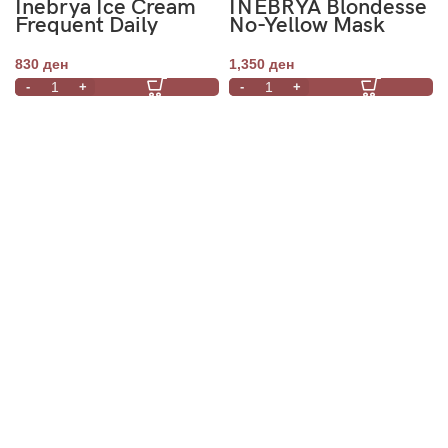
Inebrya Ice Cream
INEBRYA Blondesse
Frequent Daily
No-Yellow Mask
Shampoo 1000ml
1000ml
830
ден
1,350
ден