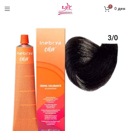
0
0
ден