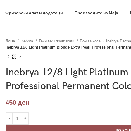
фил и добиј на меил код за 10% попуст на прва нар
Фризерски алат и додатоци
Производите на Маја
Дома
Inebrya
Технички производи
Бои за коса
Inebrya Perma
Inebrya 12/8 Light Platinum Blonde Extra Pearl Professional Perman
Inebrya 12/8 Light Platinum
Professional Permanent Col
450
ден
ВО КО