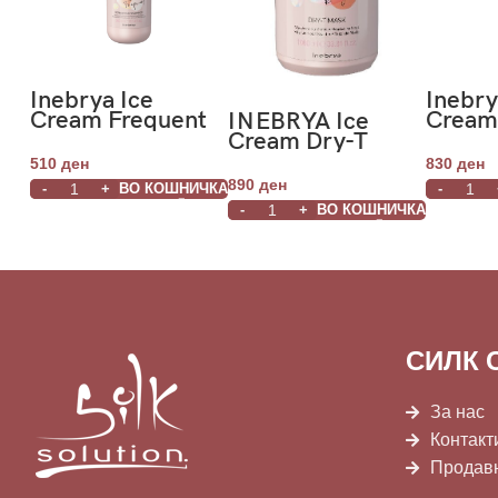
Inebrya Ice
Inebry
Cream Frequent
Cream
INEBRYA Ice
Refreshing
Shamp
Cream Dry-T
Shampoo Menta
1000m
Mask 1000ml
510
ден
830
ден
300ml
890
ден
ВО КОШНИЧКА
ВО КОШНИЧКА
СИЛК 
За нас
Контакт
Продав