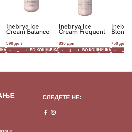
Inebrya Ice
Inebrya Ice
Inebry
Cream Balance
Cream Frequent
Blonde
Shampoo 300ml
Daily Shampoo
Orange
1000ml
250ml
590
ден
830
ден
750
ден
ЧКА
ВО КОШНИЧКА
ВО КОШНИЧКА
ВАЊЕ
СЛЕДЕТЕ НЕ:
датоци