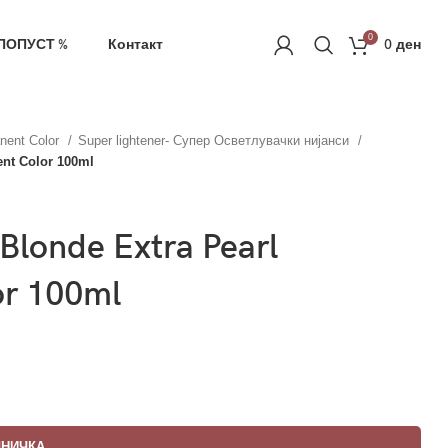
ачка
РЕГИСТРАЦИЈА
0
ПОПУСТ %
Контакт
0
ден
nent Color
Super lightener- Супер Осветлувачки нијанси
ent Color 100ml
 Blonde Extra Pearl
or 100ml
ШНИЧКА