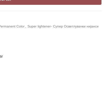
Permanent Color
,
Super lightener- Супер Осветлувачки нијанси
RY