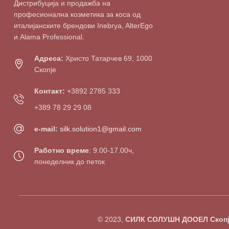
Дистрибуција и продажба на
професионална козметика за коса од
италијанските брендови Inebrya, AlterEgo
и Alama Professional.
Адреса:
Христо Татарчев 69, 1000
Скопје
Контакт:
+3892 2785 333
+389 78 29 29 08
e-mail:
silk.solution1@gmail.com
Работно време
: 9.00-17.00ч,
понеделник до петок
© 2023,
СИЛК СОЛУШН ДООЕЛ Скопј