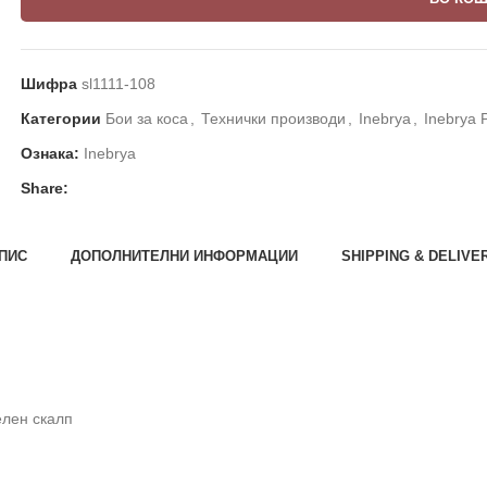
Шифра
sl1111-108
Категории
Бои за коса
,
Технички производи
,
Inebrya
,
Inebrya 
Ознака:
Inebrya
Share:
ПИС
ДОПОЛНИТЕЛНИ ИНФОРМАЦИИ
SHIPPING & DELIVE
елен скалп