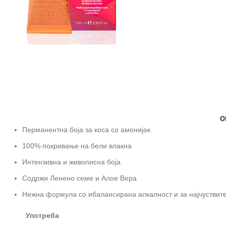
О
Перманентна боја за коса со амонијак
100% покривање на бели влакна
Интензивна и живописна боја
Содржи Ленено семе и Алое Вера
Нежна формула со ибалансирана алкалност и за најчуствит
Употреба