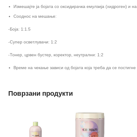
Измешајте ја бојата со оксидирачка емулзија (хидроген) и н
Сооднос на мешање:
-Боја: 1:1.5
-Супер осветлувачи: 1:2
-Тонер, црвен бустер, коректор, неутрални: 1:2
Време на чекање зависи од бојата која треба да се постигне
Поврзани продукти