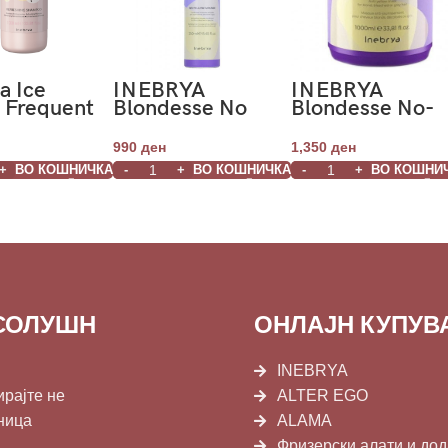
a Ice
INEBRYA
INEBRYA
 Frequent
Blondesse No
Blondesse No-
oo Menta
Yellow Mousse
Yellow Mask
l
Conditioning
1000ml
990
ден
1,350
ден
Treatment 250ml
ВО КОШНИЧКА
ВО КОШНИЧКА
ВО КОШНИ
СОЛУШН
ОНЛАЈН КУПУ
INEBRYA
ирајте не
ALTER EGO
ница
ALAMA
Фризерски алати и до