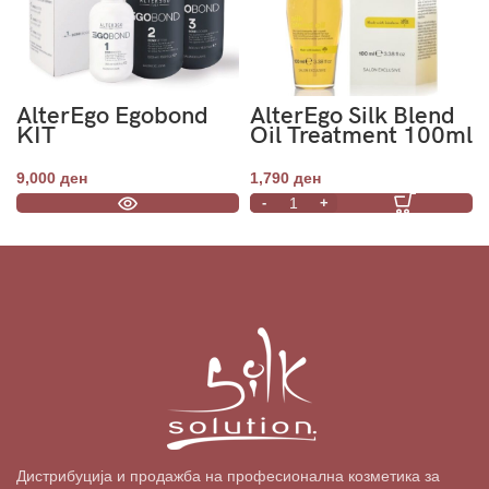
AlterEgo Egobond
AlterEgo Silk Blend
KIT
Oil Treatment 100ml
9,000
ден
1,790
ден
Дистрибуција и продажба на професионална козметика за