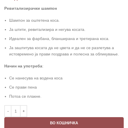
Ревитализирачки шампон
Шампон за оштетена коса.
Ја штити, ревитализира и негува косата.
Идеален за фарбана, бланширана и третирана коса.
Ја заштитува косата да не цвета и да не се разлетува а
истовремено ја прави поздрава и полесна за обликување.
Начин на употреба
:
Се нанесува на водена коса
Се прави пена
Потоа се плакне.
ВО КОШНИЧКА