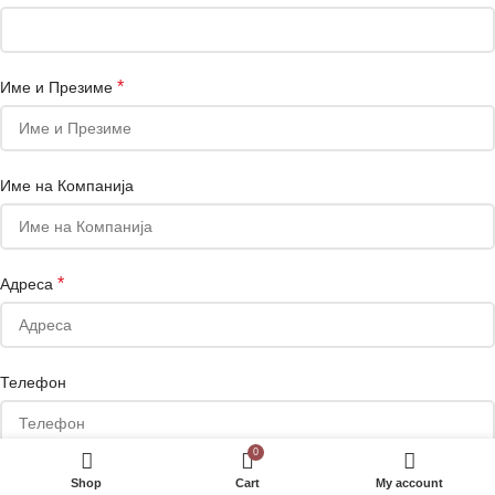
*
Име и Презиме
Име на Компанија
*
Адреса
Телефон
0
Сакате да добивате маркетинг понуди на е-маил или Viber?
Shop
Cart
My account