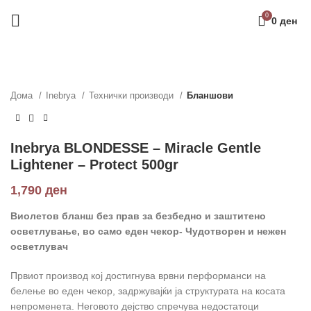
0
0
ден
Дома
Inebrya
Технички производи
Бланшови
Inebrya BLONDESSE – Miracle Gentle
Lightener – Protect 500gr
1,790
ден
Виолетов бланш без прав за безбедно и заштитено
осветлување, во само еден чекор- Чудотворен и нежен
осветлувач
Првиот производ кој достигнува врвни перформанси на
белење во еден чекор, задржувајќи ја структурата на косата
непроменета. Неговото дејство спречува недостатоци