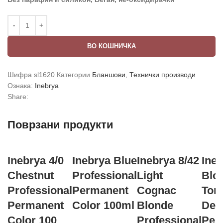
ВО КОШНИЧКА
Шифра
sl1620
Категории
Бланшови
,
Технички производи
Ознака:
Inebrya
Share:
Поврзани продукти
Inebrya 4/0
Inebrya Blue
Inebrya 8/42
Ine
Chestnut
Professional
Light
Blo
Professional
Permanent
Cognac
Ton
Permanent
Color 100ml
Blonde
Dem
Color 100
Professional
Per