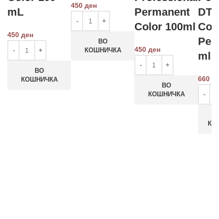
450
ден
mL
Permanent
DT0
Color 100ml
Cop
450
ден
Pear
ВО
450
ден
КОШНИЧКА
ml
ВО
660
д
КОШНИЧКА
ВО
КОШНИЧКА
КО