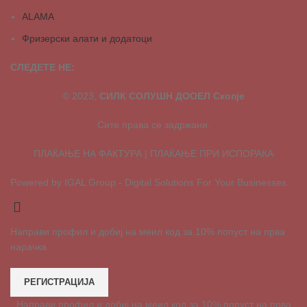
ALAMA
Фризерски алати и додатоци
СЛЕДЕТЕ НЕ:
© 2023,
СИЛК СОЛУШН ДООЕЛ Скопје
Сите права се задржани.
ПЛАЌАЊЕ НА ФАКТУРА | ПЛАЌАЊЕ ПРИ ИСПОРАКА
Powered by IGAL Group - Digital Solutions For Your Businesses.
Направи профил и добиј на меил код за 10% попуст на прва
нарачка
РЕГИСТРАЦИЈА
Направи профил и добиј на меил код за 10% попуст на прва