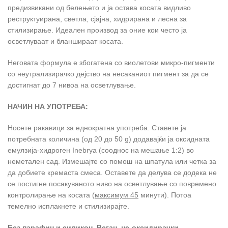
предизвикани од белењето и ја остава косата видливо
реструктуирана, светла, сјајна, хидрирана и лесна за
стилизирање. Идеален производ за оние кои често ја
осветлуваат и бланшираат косата.
Неговата формула е збогатена со виолетови микро-пигменти
со неутрализирачко дејство на несаканиот пигмент за да се
достигнат до 7 нивоа на осветлување.
НАЧИН НА УПОТРЕБА:
Носете ракавици за еднократна употреба. Ставете ја
потребната количина (од 20 до 50 g) додавајќи ја оксидната
емулзија-хидроген Inebrya (сооднос на мешање 1:2) во
неметален сад. Измешајте со помош на шпатула или четка за
да добиете кремаста смеса. Оставете да делува се додека не
се постигне посакуваното ниво на осветлување со повремено
контролирање на косата (
максимум 45
минути). Потоа
темелно исплакнете и стилизирајте.
Без
парафин и силикон, Веган, не-оксидирачки