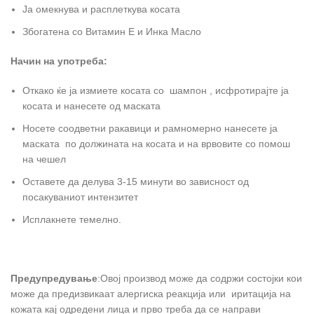
Ја омекнува и расплеткува косата
Збогатена со Витамин Е и Инка Масло
Начин на употреба:
Откако ќе ја измиете косата со шампон , исфротирајте ја
косата и нанесете од маската
Носете соодветни ракавици и рамномерно нанесете ја
маската по должината на косата и на врвовите со помош
на чешел
Оставете да делува 3-15 минути во зависност од
посакуваниот интензитет
Исплакнете темелно.
Предупредување
:Овој производ може да содржи состојки кои
може да предизвикаат алергиска реакција или иритација на
кожата кај одредени лица и прво треба да се направи