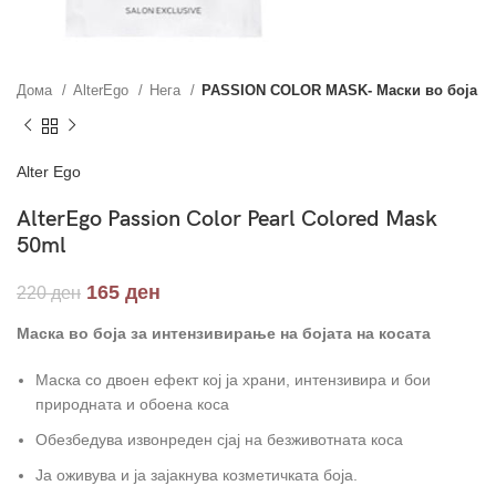
Дома
AlterEgo
Нега
PASSION COLOR MASK- Маски во боја
Alter Ego
AlterEgo Passion Color Pearl Colored Mask
50ml
165
ден
220
ден
Маска во боја за интензивирање на бојата на косата
Маска со двоен ефект кој ја храни, интензивира и бои
природната и обоена коса
Обезбедува извонреден сјај на безживотната коса
Ја оживува и ја зајакнува козметичката боја.