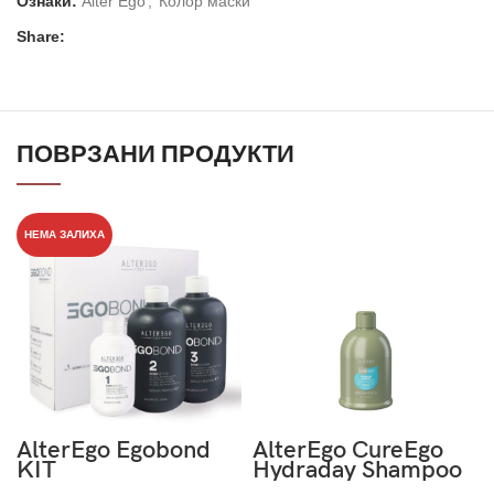
Ознаки:
Alter Ego
,
Колор маски
Share:
ПОВРЗАНИ ПРОДУКТИ
НЕМА ЗАЛИХА
AlterEgo Egobond
AlterEgo CureEgo
KIT
Hydraday Shampoo
Frequent Use 300ml