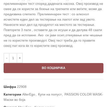
прелиминарен тест според дадената насока. Овој производ не
смее да се користи за боење на трепките или веѓите; може да
предизвика слепило. Прелиминарен тест : со алкохол
исчистете еден дел за тестирање на лактот или зад увото.
Нанесете мал дел од продуктот на местото за тестирање.
Повторете 3 пати , оставете да се исуши и да делува 48 саати
пред да се исплакне. Ако се јави осип,отекување или чешање
не го користете производот. Овој тест треба да го правите
секој пат кога ќе го користите овој производ.
ВО КОШНИЧКА
Шифра
22908
Категории
AlterEgo
,
Купи на попуст
,
PASSION COLOR MASK-
Маски во боја