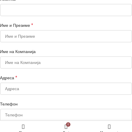
*
Име и Презиме
Име на Компанија
*
Адреса
Телефон
0
Сакате да добивате маркетинг понуди на е-маил или Viber?