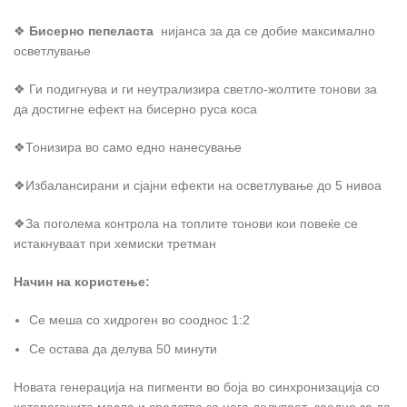
❖
Бисерно пепеласта
нијанса за да се добие максимално
осветлување
❖ Ги подигнува и ги неутрализира светло-жолтите тонови за
да достигне ефект на бисерно руса коса
❖Тонизира во само едно нанесување
❖Избалансирани и сјајни ефекти на осветлување до 5 нивоа
❖За поголема контрола на топлите тонови кои повеќе се
истакнуваат при хемиски третман
Начин на користење:
Се меша со хидроген во сооднос 1:2
Се остава да делува 50 минути
Новата генерација на пигменти во боја во синхронизација со
хетерогените масла и средства за нега делуваат заедно за да