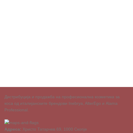
Дистрибуција и продажба на професионална козметика за
коса од италијанските брендови Inebrya, AlterEgo и Alama
Professional.
Адреса:
Христо Татарчев 69, 1000 Скопје