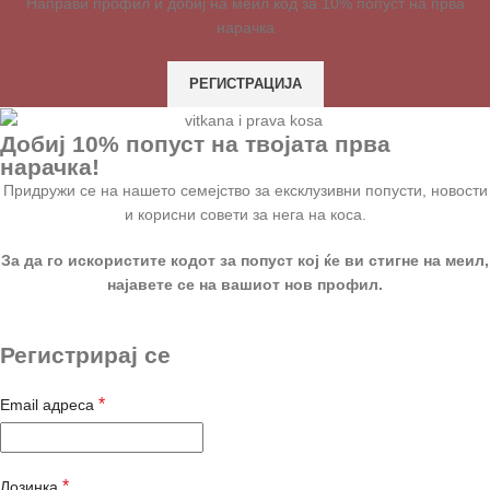
Направи профил и добиј на меил код за 10% попуст на прва
нарачка
РЕГИСТРАЦИЈА
Добиј 10% попуст на твојата прва
нарачка!
Придружи се на нашето семејство за ексклузивни попусти, новости
и корисни совети за нега на коса.
За да го искористите кодот за попуст кој ќе ви стигне на меил,
најавете се на вашиот нов профил.
Регистрирај се
*
Email адреса
*
Лозинка