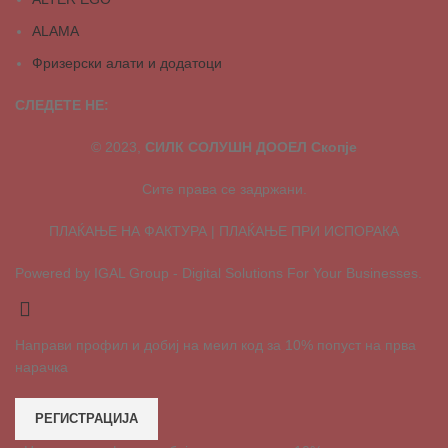
ALAMA
Фризерски алати и додатоци
СЛЕДЕТЕ НЕ:
© 2023,
СИЛК СОЛУШН ДООЕЛ Скопје
Сите права се задржани.
ПЛАЌАЊЕ НА ФАКТУРА | ПЛАЌАЊЕ ПРИ ИСПОРАКА
Powered by IGAL Group - Digital Solutions For Your Businesses.
Направи профил и добиј на меил код за 10% попуст на прва
нарачка
РЕГИСТРАЦИЈА