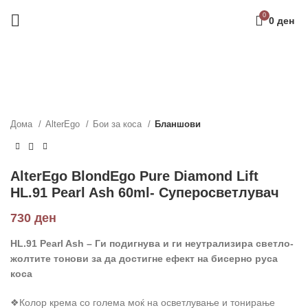
0
0
ден
Дома
AlterEgo
Бои за коса
Бланшови
AlterEgo BlondEgo Pure Diamond Lift
HL.91 Pearl Ash 60ml- Суперосветлувач
730
ден
HL.91
Pearl Ash
–
Ги
подигнува и
ги
неутрализира светло-
жолти
те
тонови за да достигне
ефект на
бисерно рус
а
коса
❖Колор крема со голема моќ на осветлување и тонирање