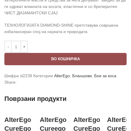
ги одржат влакната на косата, еластични и со брилијантен
ЧИСТ ДИЈАМАНТСКИ СЈАЈ
ТЕХНОЛОГИЈАТА DIAMOND-SHINE претставува совршена
избалансиран спој на науката и природата
ВО КОШНИЧКА
Шифра
sl2238
Категории
AlterEgo
,
Бланшови
,
Бои за коса
Share:
Поврзани продукти
AlterEgo
AlterEgo
AlterEgo
AlterEg
CureEgo
Cureego
CureEgo
CureEg