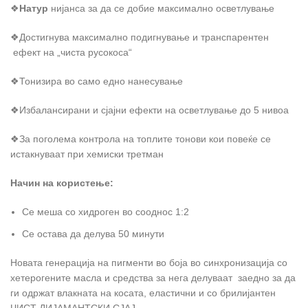
❖
Натур
нијанса за да се добие максимално осветлување
❖Достигнува максимално подигнување и транспарентен
ефект на „чиста русокоса“
❖Тонизира во само едно нанесување
❖Избалансирани и сјајни ефекти на осветлување до 5 нивоа
❖За поголема контрола на топлите тонови кои повеќе се
истакнуваат при хемиски третман
Начин на користење
:
Се меша со хидроген во сооднос 1:2
Се остава да делува 50 минути
Новата генерација на пигменти во боја во синхронизација со
хетерогените масла и средства за нега делуваат заедно за да
ги одржат влакната на косата, еластични и со брилијантен
ЧИСТ ДИЈАМАНТСКИ СЈАЈ