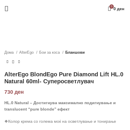
0
0
ден
Дома
AlterEgo
Бои за коса
Бланшови
AlterEgo BlondEgo Pure Diamond Lift HL.0
Natural 60ml- Суперосветлувач
730
ден
HL.0 Natural – Достигнува максимално подигнување и
translucent “pure blonde” ефект
❖Колор крема со голема моќ на осветлување и тонирање