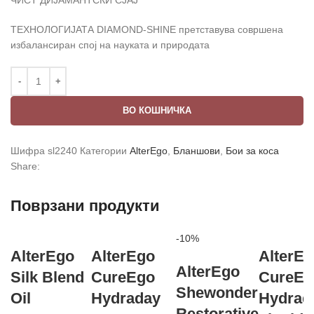
ТЕХНОЛОГИЈАТА DIAMOND-SHINE претставува совршена
избалансиран спој на науката и природата
ВО КОШНИЧКА
Шифра
sl2240
Категории
AlterEgo
,
Бланшови
,
Бои за коса
Share:
Поврзани продукти
-10%
AlterEgo
AlterEgo
AlterE
AlterEgo
Silk Blend
CureEgo
CureEg
Shewonder
Oil
Hydraday
Hydrad
Restorative