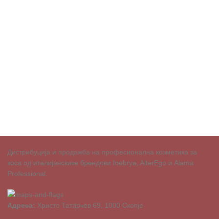
Дистрибуција и продажба на професионална козметика за
коса од италијанските брендови Inebrya, AlterEgo и Alama
Professional.
Адреса:
Христо Татарчев 69, 1000 Скопје