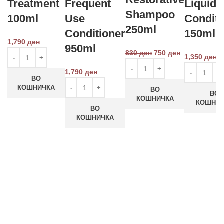
Treatment
Frequent
Liquid
Shampoo
100ml
Use
Conditi
250ml
Conditioner
150ml
1,790
ден
950ml
830
ден
750
ден
1,350
ден
1,790
ден
ВО
КОШНИЧКА
ВО
ВО
КОШНИЧКА
КОШНИ
ВО
КОШНИЧКА