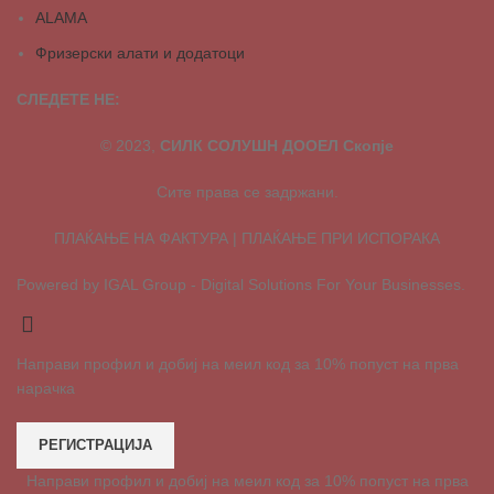
ALAMA
Фризерски алати и додатоци
СЛЕДЕТЕ НЕ:
© 2023,
СИЛК СОЛУШН ДООЕЛ Скопје
Сите права се задржани.
ПЛАЌАЊЕ НА ФАКТУРА | ПЛАЌАЊЕ ПРИ ИСПОРАКА
Powered by IGAL Group - Digital Solutions For Your Businesses.
Направи профил и добиј на меил код за 10% попуст на прва
нарачка
РЕГИСТРАЦИЈА
Направи профил и добиј на меил код за 10% попуст на прва