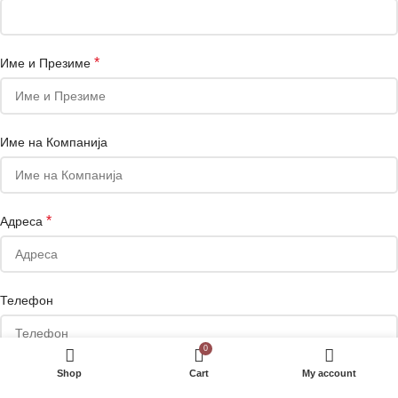
*
Име и Презиме
Име на Компанија
*
Адреса
Телефон
0
Shop
Cart
My account
Сакате да добивате маркетинг понуди на е-маил или Viber?