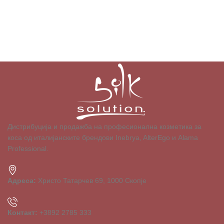
Дистрибуција и продажба на професионална козметика за
коса од италијанските брендови Inebrya, AlterEgo и Alama
Professional.
Адреса:
Христо Татарчев 69, 1000 Скопје
Контакт:
+3892 2785 333