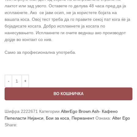
лактот или зад увото. Оставете го делува 48 часа пред да ја
исплакнете. Ако се јави осип, не ја користете бојата на
вашата коса. Овој тест треба да го правите секој пат кога ќе ја
бојадисате косата. Добро исплакнете ја косата по
нанесувањето. Исплакнете ги очите веднаш ако производот
дојде во контакт со нив.
Само за професионална употреба.
ВО КОШНИЧКА
Шифра
2222671
Категории
AlterEgo Brown Ash- Кафено
Пепеласти Нијанси
,
Бои за коса
,
Перманент
Ознака:
Alter Ego
Share: