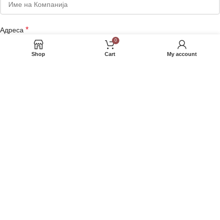
*
Адреса
0
Shop
Cart
My account
Телефон
Сакате да добивате маркетинг понуди на е-маил или Viber?
Your personal data will be used to support your experience throughout
this website, to manage access to your account, and for other
purposes described in our
полиса за приватност
.
РЕГИСТРИРАЈ СЕ