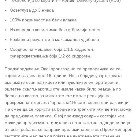
Технологија со кератин – Keratin Delivery System (KDS)
Осветлува до 3 нивоа
100% покривност на бели влакна
Извонредна козметичка боја и брилијантност
Безбедни резултати и максимална удобност
Сооднос на мешање: боја 1:1,5 хидроген,
суперосветлувачка боја 1:2 со хидроген.
Предупредување:Овој производ не се препорачува да се
користи за лица под 16 години. Не ја бојадисувајте косата
ако:имате осип на лицето или чувствителен, иритиран и
оштетен скалп,некогаш сте имале каква било реакција по
боење на косата,во минатото сте имале реакција на
привремена тетоважа “црна кна”.Носете соодветни ракавици.
Не смее да се користи за боење на трепките или веѓите; може
да предизвика слепило. Овој производ содржи состојки кои
може да предизвикаат иритација на кожата кај одредени лица
и прво треба да се направи прелиминарен тест.Прелиминарен
тест:втријте мал дел од бојата на внатрешната страна на