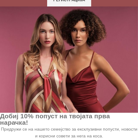
Добиј 10% попуст на твојата прва
нарачка!
Придружи се на нашето семејство за ексклузивни попусти, новости
и корисни совети за нега на коса.