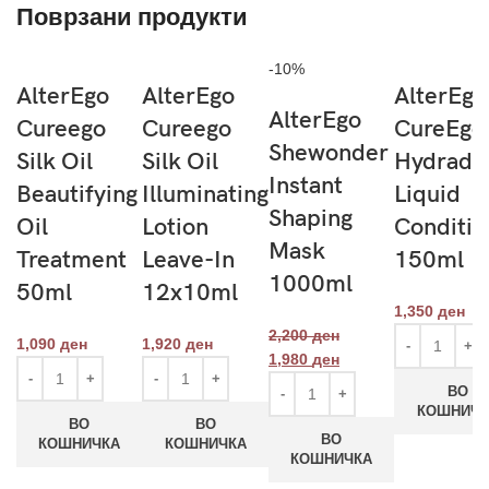
Поврзани продукти
-10%
AlterEgo
AlterEgo
AlterEgo
AlterEgo
Cureego
Cureego
CureEgo
Shewonder
Silk Oil
Silk Oil
Hydrada
Instant
Beautifying
Illuminating
Liquid
Shaping
Oil
Lotion
Conditio
Mask
Treatment
Leave-In
150ml
1000ml
50ml
12x10ml
1,350
ден
2,200
ден
1,090
ден
1,920
ден
1,980
ден
ВО
КОШНИЧК
ВО
ВО
ВО
КОШНИЧКА
КОШНИЧКА
КОШНИЧКА