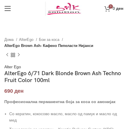
0
0
ден
Дома
AlterEgo
Бои за коса
AlterEgo Brown Ash- Кафено Пепеласти Нијанси
Alter Ego
AlterEgo 6/71 Dark Blonde Brown Ash Techno
Fruit Color 100ml
690
ден
Професионална перманентна боја за коса со амонијак
Со кератин, кокосово масло, масло од памук и масло од
мед