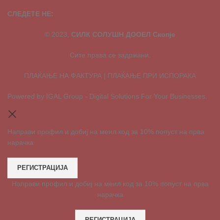
СЛЕДЕТЕ НЕ:
© 2023,
СИЛК СОЛУШН ДООЕЛ Скопје
Сите права се задржани.
ПЛАЌАЊЕ НА ФАКТУРА | ПЛАЌАЊЕ ПРИ ИСПОРАКА
Powered by IGAL Group - Digital Solutions For Your Businesses.
Направи профил и добиј на меил код за 10% попуст на прва
нарачка
РЕГИСТРАЦИЈА
Направи профил и добиј на меил код за 10% попуст на прва
нарачка
РЕГИСТРАЦИЈА