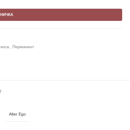
ШНИЧКА
 коса
,
Перманент
Y
Alter Ego