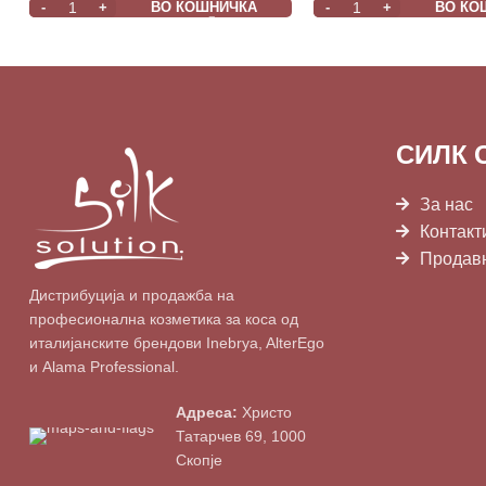
ВО КОШНИЧКА
ВО КО
СИЛК 
За нас
Контакт
Продав
Дистрибуција и продажба на
професионална козметика за коса од
италијанските брендови Inebrya, AlterEgo
и Alama Professional.
Адреса:
Христо
Татарчев 69, 1000
Скопје