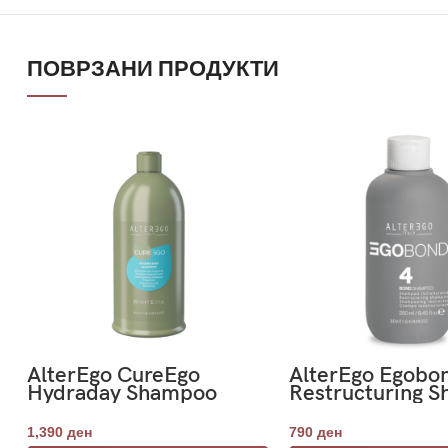
ПОВРЗАНИ ПРОДУКТИ
AlterEgo CureEgo
AlterEgo Egobo
Hydraday Shampoo
Restructuring 
Frequent Use 950ml
250ml-Чекор 4
1,390
ден
790
ден