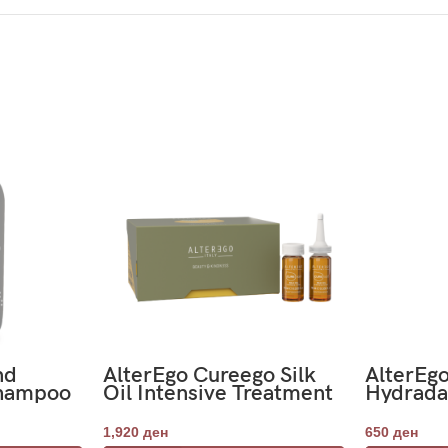
nd
AlterEgo Cureego Silk
AlterEg
Shampoo
Oil Intensive Treatment
Hydrada
Rinse-Off 12x10ml
Cream H
Mousse
1,920
ден
650
ден