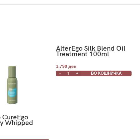
AlterEgo Silk Blend Oil
Treatment 100ml
1,790
ден
ВО КОШНИЧКА
o CureEgo
y Whipped
ydrating
 75ml