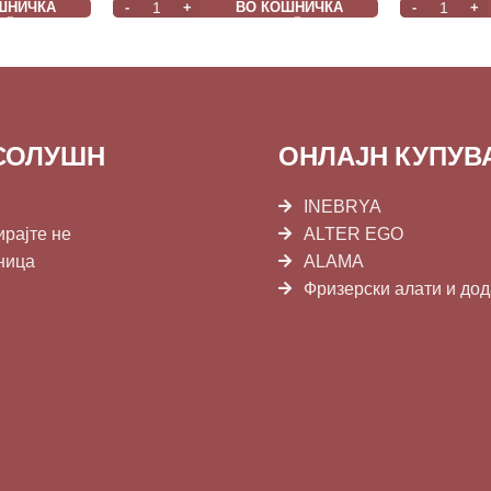
ШНИЧКА
ВО КОШНИЧКА
СОЛУШН
ОНЛАЈН КУПУ
INEBRYA
ирајте не
ALTER EGO
ница
ALAMA
Фризерски алати и до