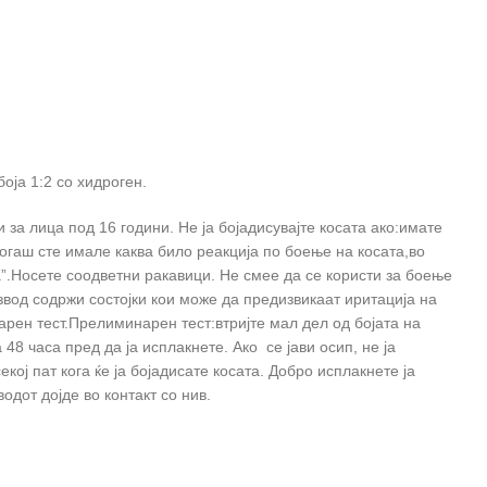
оја 1:2 со хидроген.
за лица под 16 години. Не ја бојадисувајте косата ако:имате
огаш сте имале каква било реакција по боење на косата,во
”.Носете соодветни ракавици. Не смее да се користи за боење
звод содржи состојки кои може да предизвикаат иритација на
арен тест.Прелиминарен тест:втријте мал дел од бојата на
48 часа пред да ја исплакнете. Ако се јави осип, не ја
екој пат кога ќе ја бојадисате косата. Добро исплакнете ја
одот дојде во контакт со нив.