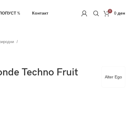
ачка
РЕГИСТРАЦИЈА
0
ПОПУСТ %
Контакт
0
ден
Природни
onde Techno Fruit
Alter Ego