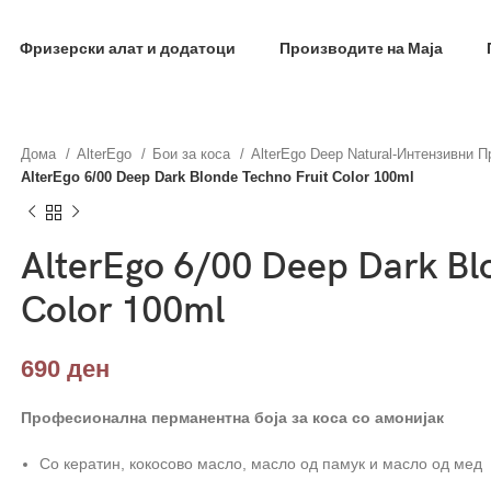
фил и добиј на меил код за 10% попуст на прва нар
Фризерски алат и додатоци
Производите на Маја
Дома
AlterEgo
Бои за коса
AlterEgo Deep Natural-Интензивни 
AlterEgo 6/00 Deep Dark Blonde Techno Fruit Color 100ml
AlterEgo 6/00 Deep Dark Bl
Color 100ml
690
ден
Професионална перманентна боја за коса со амонијак
Со кератин, кокосово масло, масло од памук и масло од мед