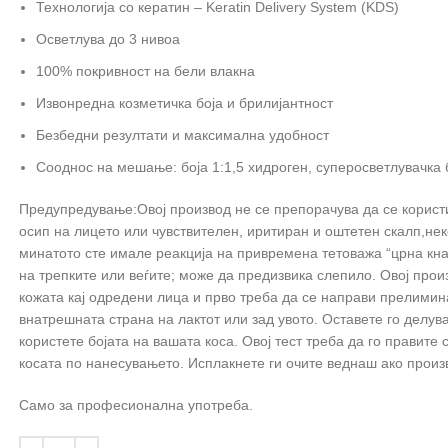
Технологија со кератин – Keratin Delivery System (KDS)
Осветлува до 3 нивоа
100% покривност на бели влакна
Извонредна козметичка боја и брилијантност
Безбедни резултати и максимална удобност
Сооднос на мешање: боја 1:1,5 хидроген, суперосветлувачка б
Предупредување:Овој производ не се препорачува да се користи 
осип на лицето или чувствителен, иритиран и оштетен скалп,нек
минатото сте имале реакција на привремена тетоважа “црна кна
на трепките или веѓите; може да предизвика слепило. Овој прои
кожата кај одредени лица и прво треба да се направи прелимин
внатрешната страна на лактот или зад увото. Оставете го делува 
користете бојата на вашата коса. Овој тест треба да го правите с
косата по нанесувањето. Исплакнете ги очите веднаш ако произв
Само за професионална употреба.