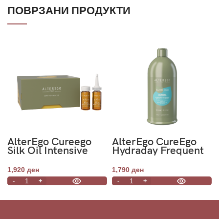
ПОВРЗАНИ ПРОДУКТИ
AlterEgo Cureego
AlterEgo CureEgo
Silk Oil Intensive
Hydraday Frequent
Treatment Rinse-Off
Use Conditioner
12x10ml
950ml
1,920
ден
1,790
ден