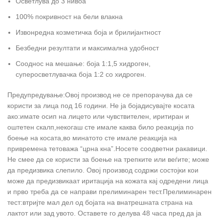
Осветлува до 3 нивоа
100% покривност на бели влакна
Извонредна козметичка боја и брилијантност
Безбедни резултати и максимална удобност
Сооднос на мешање: боја 1:1,5 хидроген,
суперосветлувачка боја 1:2 со хидроген.
Предупредување:Овој производ не се препорачува да се
користи за лица под 16 години. Не ја бојадисувајте косата
ако:имате осип на лицето или чувствителен, иритиран и
оштетен скалп,некогаш сте имале каква било реакција по
боење на косата,во минатото сте имале реакција на
привремена тетоважа “црна кна”.Носете соодветни ракавици.
Не смее да се користи за боење на трепките или веѓите; може
да предизвика слепило. Овој производ содржи состојки кои
може да предизвикаат иритација на кожата кај одредени лица
и прво треба да се направи прелиминарен тест.Прелиминарен
тест:втријте мал дел од бојата на внатрешната страна на
лактот или зад увото. Оставете го делува 48 часа пред да ја