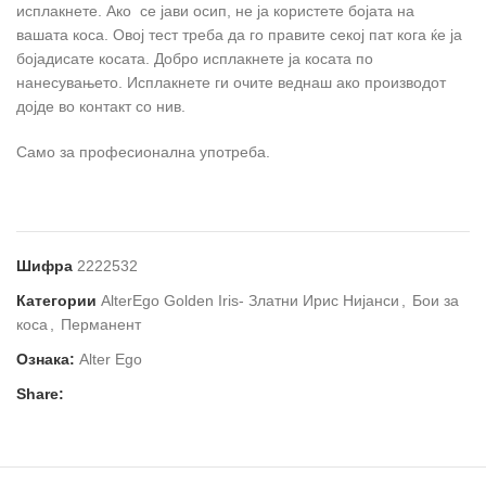
исплакнете. Ако се јави осип, не ја користете бојата на
вашата коса. Овој тест треба да го правите секој пат кога ќе ја
бојадисате косата. Добро исплакнете ја косата по
нанесувањето. Исплакнете ги очите веднаш ако производот
дојде во контакт со нив.
Само за професионална употреба.
Шифра
2222532
Категории
AlterEgo Golden Iris- Златни Ирис Нијанси
,
Бои за
коса
,
Перманент
Ознака:
Alter Ego
Share: