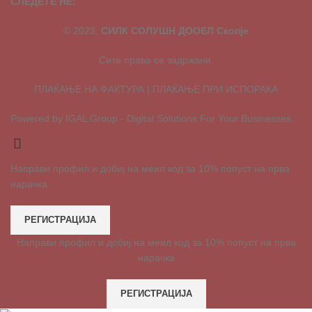
СЛЕДЕТЕ НЕ:
© 2023,
СИЛК СОЛУШН ДООЕЛ Скопје
Сите права се задржани.
ПЛАЌАЊЕ НА ФАКТУРА | ПЛАЌАЊЕ ПРИ ИСПОРАКА
Powered by IGAL Group - Digital Solutions For Your Businesses.
Направи профил и добиј на меил код за 10% попуст на прва
нарачка
РЕГИСТРАЦИЈА
Направи профил и добиј на меил код за 10% попуст на прва
нарачка
РЕГИСТРАЦИЈА