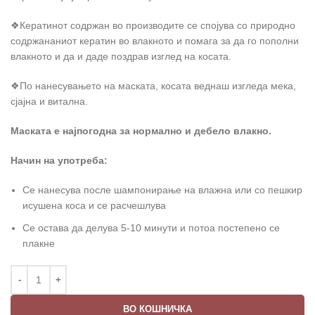
❖Кератинот содржан во производите се спојува со природно
содржананиот кератин во влакното и помага за да го пополни
влакното и да и даде поздрав изглед на косата.
❖По нанесувањето на маската, косата веднаш изгледа мека,
сјајна и витална.
Маската е најпогодна за нормално и дебело влакно.
Начин на употреба:
Се нанесува после шампонирање на влажна или со пешкир
исушена коса и се расчешлува
Се остава да делува 5-10 минути и потоа постепено се
плакне
ВО КОШНИЧКА