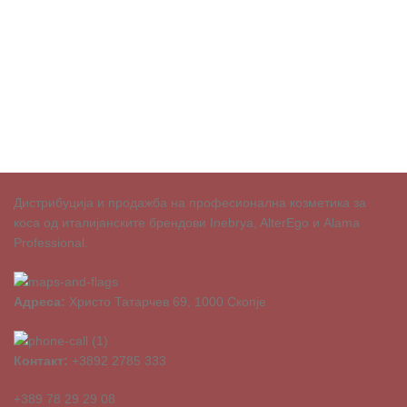
Дистрибуција и продажба на професионална козметика за
коса од италијанските брендови Inebrya, AlterEgo и Alama
Professional.
Адреса:
Христо Татарчев 69, 1000 Скопје
Контакт:
+3892 2785 333
+389 78 29 29 08