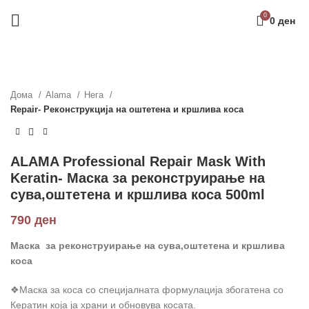
0
0
ден
Дома
Alama
Нега
Repair- Реконструкција на оштетена и кршлива коса
ALAMA Professional Repair Mask With
Keratin- Маска за реконструирање на
сува,оштетена и кршлива коса 500ml
790
ден
Маска за реконструирање на сува,оштетена и кршлива
коса
❖Маска за коса со специјалната формулација збогатена со
Кератин која ја храни и обновува косата.