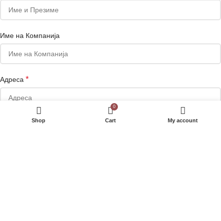
Име на Компанија
*
Адреса
0
Shop
Cart
My account
Телефон
Сакате да добивате маркетинг понуди на е-маил или Viber?
Your personal data will be used to support your experience throughout
this website, to manage access to your account, and for other