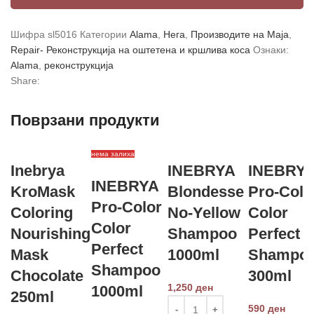
Шифра
sl5016
Категории
Alama
,
Нега
,
Производите на Маја
,
Repair- Реконструкција на оштетена и кршлива коса
Ознаки:
Alama
,
реконструкција
Share:
Поврзани продукти
нема залиха
Inebrya
INEBRYA
INEBRY
INEBRYA
KroМask
Blondesse
Pro-Colo
Pro-Color
Coloring
No-Yellow
Color
Color
Nourishing
Shampoo
Perfect
Perfect
Mask
1000ml
Shampo
Shampoo
Chocolate
300ml
1,250
ден
1000ml
250ml
590
ден