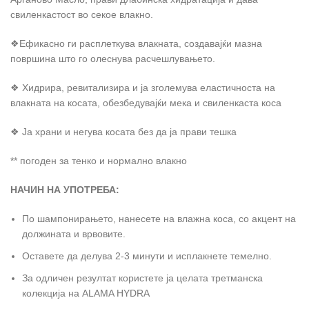
свиленкастост во секое влакно.
❖Ефикасно ги расплеткува влакната, создавајќи мазна
површина што го олеснува расчешлувањето.
❖ Хидрира, ревитализира и ја зголемува еластичноста на
влакната на косата, обезбедувајќи мека и свиленкаста коса
❖ Ја храни и негува косата без да ја прави тешка
** погоден за тенко и нормално влакно
НАЧИН НА УПОТРЕБА:
По шампонирањето, нанесете на влажна коса, со акцент на
должината и врвовите.
Оставете да делува 2-3 минути и исплакнете темелно.
За одличен резултат користете ја целата третманска
колекција на ALAMA HYDRA