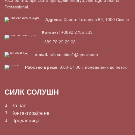
коса од италијанските брендови Inebrya, AlterEgo и Alama
Professional.
Адреса:
Христо Татарчев 69, 1000 Скопје
Контакт:
+3892 2785 333
+389 78 29 29 08
e-mail:
silk.solution1@gmail.com
Работно време
: 9.00-17.00ч, понеделник до петок
СИЛК СОЛУШН
За нас
Контактирајте не
Продавница