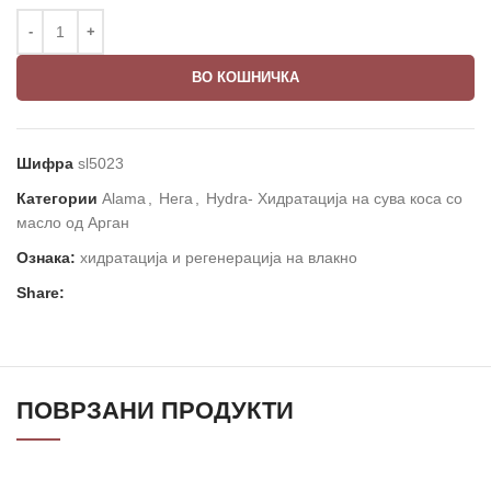
ВО КОШНИЧКА
Шифра
sl5023
Категории
Alama
,
Нега
,
Hydra- Хидратација на сува коса со
масло од Арган
Ознака:
хидратација и регенерација на влакно
Share:
ПОВРЗАНИ ПРОДУКТИ