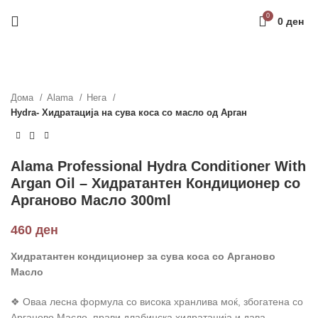
Направи профил и добиј на меил код за 10%
0
0
ден
попуст на прва нарачка
РЕГИСТРАЦИЈА
Дома
Alama
Нега
Hydra- Хидратација на сува коса со масло од Арган
Alama Professional Hydra Conditioner With
Argan Oil – Хидратантен Кондиционер со
Арганово Масло 300ml
460
ден
Хидратантен кондиционер за сува коса со Арганово
Масло
❖ Оваа лесна формула со висока хранлива моќ, збогатена со
Арганово Масло, прави длабинска хидратација и дава