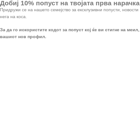
Добиј 10% попуст на твојата прва нарачка
Придружи се на нашето семејство за ексклузивни попусти, новости 
нега на коса.
За да го искористите кодот за попуст кој ќе ви стигне на меил,
вашиот нов профил.
Регистрирај се
*
Email адреса
*
Лозинка
*
Име и Презиме