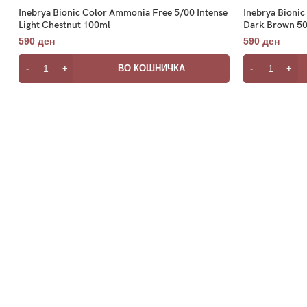
Inebrya Bionic Color Ammonia Free 5/00 Intense
Inebrya Bionic
Light Chestnut 100ml
Dark Brown 5
590
ден
590
ден
ВО КОШНИЧКА