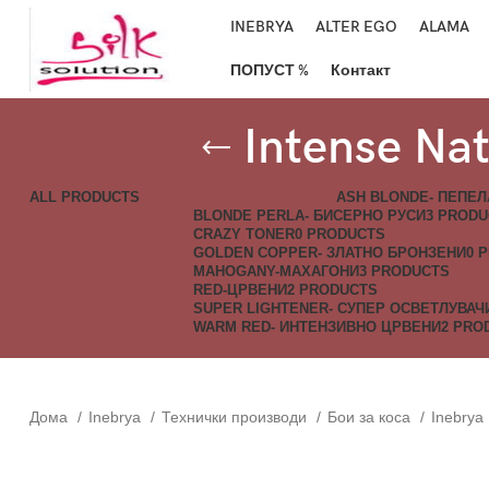
INEBRYA
ALTER EGO
ALAMA
ПОПУСТ %
Контакт
Intense N
ALL
PRODUCTS
ASH BLONDE- ПЕПЕЛ
BLONDE PERLA- БИСЕРНО РУСИ
3 PROD
CRAZY TONER
0 PRODUCTS
GOLDEN COPPER- ЗЛАТНО БРОНЗЕНИ
0 
MAHOGANY-МАХАГОНИ
3 PRODUCTS
RED-ЦРВЕНИ
2 PRODUCTS
SUPER LIGHTENER- СУПЕР ОСВЕТЛУВАЧ
WARM RED- ИНТЕНЗИВНО ЦРВЕНИ
2 PRO
Дома
Inebrya
Технички производи
Бои за коса
Inebrya