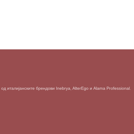
д италијанските брендови Inebrya, AlterEgo и Alama Professional.