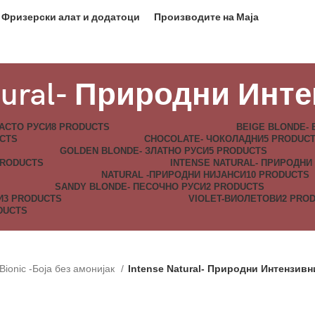
Фризерски алат и додатоци
Производите на Маја
atural- Природни Инт
АСТО РУСИ
8 PRODUCTS
BEIGE BLONDE- 
UCTS
CHOCOLATE- ЧОКОЛАДНИ
5 PRODUC
GOLDEN BLONDE- ЗЛАТНO РУСИ
5 PRODUCTS
PRODUCTS
INTENSE NATURAL- ПРИРОДНИ
NATURAL -ПРИРОДНИ НИЈАНСИ
10 PRODUCTS
SANDY BLONDE- ПЕСОЧНО РУСИ
2 PRODUCTS
И
3 PRODUCTS
VIOLET-ВИОЛЕТОВИ
2 PRO
DUCTS
 Bionic -Боја без амонијак
Intense Natural- Природни Интензивн