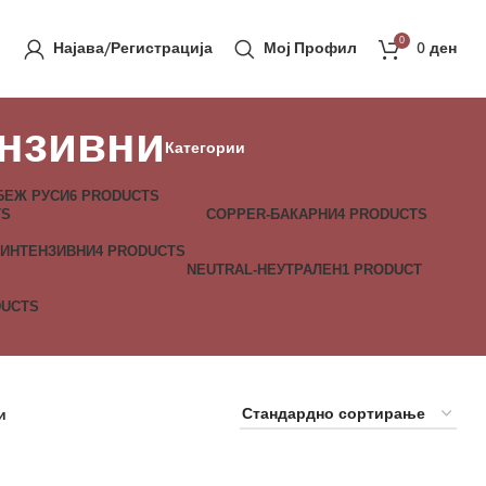
0
Најава/Регистрација
Мој Профил
0
ден
ензивни
Категории
БЕЖ РУСИ
6 PRODUCTS
TS
COPPER-БАКАРНИ
4 PRODUCTS
 ИНТЕНЗИВНИ
4 PRODUCTS
NEUTRAL-НЕУТРАЛЕН
1 PRODUCT
DUCTS
и