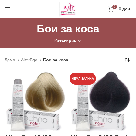
Направи профил и добиј на меил код за 10%
0
0
ден
попуст на прва нарачка
РЕГИСТРАЦИЈА
Бои за коса
Категории
Дома
AlterEgo
Бои за коса
НЕМА ЗАЛИХА