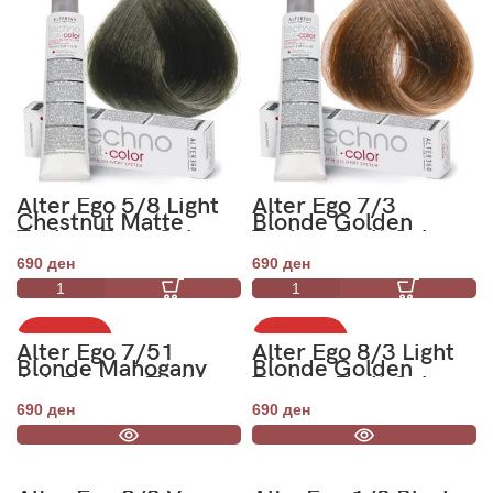
Alter Ego 5/8 Light
Alter Ego 7/3
Chestnut Matte
Blonde Golden
Techno Fruit Color
Techno Fruit Color
100ml
100ml
690
ден
690
ден
НЕМА ЗАЛИХА
НЕМА ЗАЛИХА
Alter Ego 7/51
Alter Ego 8/3 Light
Blonde Mahogany
Blonde Golden
Ash Techno Fruit
Techno Fruit Color
Color 100ml
100ml
690
ден
690
ден