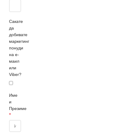
Сакате
да
добивате
маркетинг
понуди
на е-
маил
или
Viber?
Име
и
Презиме
*