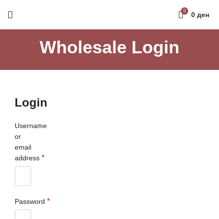
Направи профил и добиј на меил код за 10%
0
0
ден
попуст на прва нарачка
РЕГИСТРАЦИЈА
Wholesale Login
Login
Username
or
email
*
address
*
Password