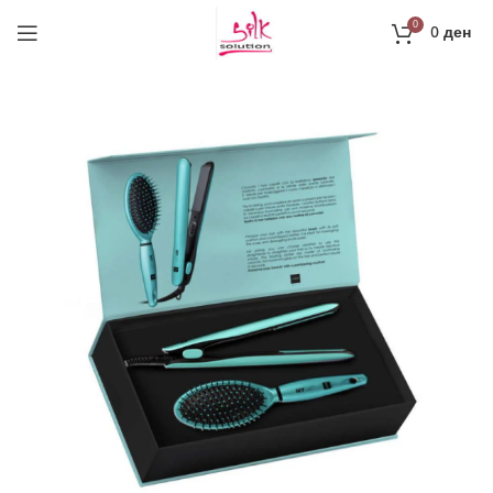
0
0
ден