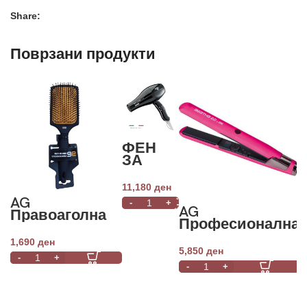
Share:
Поврзани продукти
ФЕН
ЗА
КОСА
ETI
11,180
ден
LINE
AG
L
DIGITAL
AG
Правоаголна
D
PLUS
Професионална
четка за
S
BLACK
пегла за коса
расчешлување
L
1,690
ден
5
AGATHA 2.0-230
на коса
5,850
ден
°C- Розева
ч