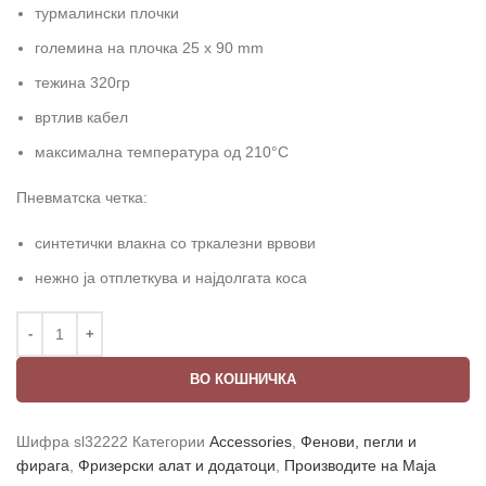
турмалински плочки
големина на плочка 25 x 90 mm
тежина 320гр
вртлив кабел
максимална температура од 210°C
Пневматска четка:
синтетички влакна со тркалезни врвови
нежно ја отплеткува и најдолгата коса
ВО КОШНИЧКА
Шифра
sl32222
Категории
Accessories
,
Фенови, пегли и
фирага
,
Фризерски алат и додатоци
,
Производите на Маја