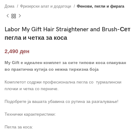
Дома
Фризерски алат и додатоци
Фенови, пегли и фирага
Labor My Gift Hair Straightener and Brush-Сет
пегла и четка за коса
2,490
ден
My Gift е идеален комплет за сите типови коса спакуван
во практична кутија со нежна тиркизна боја
Комплетот содржи професионална пегла со турмалински
плочки и четка со перниче.
Подобрете ја вашата убавина со рутина за разгалување!
Технички карактеристики:
Пегла за коса: