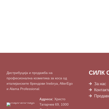
СИЛК 
Дистрибуција и продажба на
професионална козметика за коса од
италијанските брендови Inebrya, AlterEgo
За нас
и Alama Professional.
Контакт
Продав
Адреса:
Христо
Татарчев 69, 1000