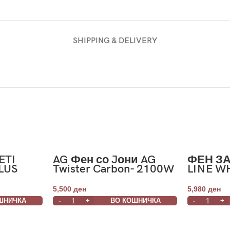
SHIPPING & DELIVERY
ETI
AG Фен со Jони AG
ФЕН ЗА
LUS
Twister Carbon- 2100W
LINE W
5,500
ден
5,980
ден
ШНИЧКА
ВО КОШНИЧКА