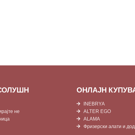
СОЛУШН
ОНЛАЈН КУПУ
INEBRYA
ирајте не
ALTER EGO
ница
ALAMA
Фризерски алати и до