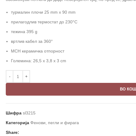
турмалин плочи 25 mm x 90 mm
прилагодлив термостат до 230°C
тежина 395 g
вртлив кабел за 360°
MCH керамичка отпорност
Големина: 26,5 x 3,8 x 3 cm
ВО КО
Шифра
sl3215
Категорија
Фенови, пегли и фирага
Share: