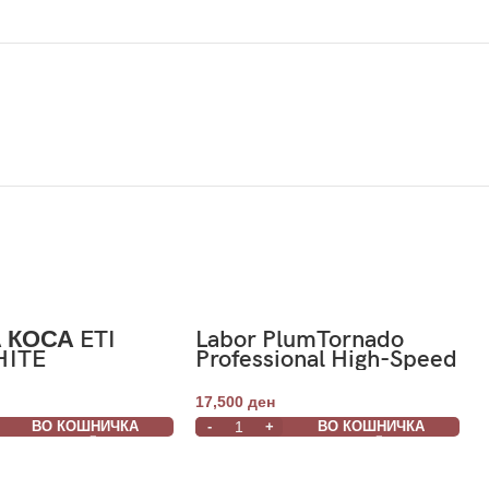
 КОСА ETI
Labor PlumTornado
HITE
Professional High-Speed
Hairdryer-
Професионален фен
17,500
ден
за коса
ВО КОШНИЧКА
ВО КОШНИЧКА