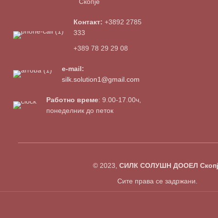
Скопје
Контакт:
+3892 2785
333
+389 78 29 29 08
e-mail:
silk.solution1@gmail.com
Работно време
: 9.00-17.00ч,
понеделник до петок
© 2023,
СИЛК СОЛУШН ДООЕЛ Скопј
Сите права се задржани.