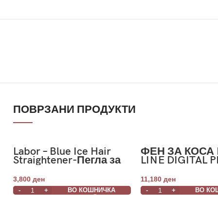
ПОВРЗАНИ ПРОДУКТИ
Labor – Blue Ice Hair
ФЕН ЗА КОСА 
Straightener-Пегла за
LINE DIGITAL P
коса со сини
BLACK
турмалински плочки
3,800
ден
11,180
ден
ВО КОШНИЧКА
ВО КО