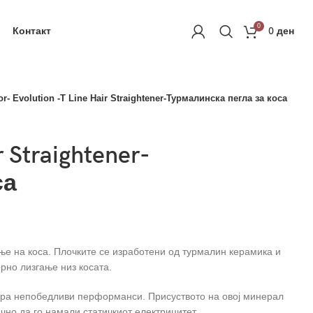
ачка
РЕГИСТРАЦИЈА
0
Контакт
0
ден
r- Evolution -T Line Hair Straightener-Турмалинска пегла за коса
r Straightener-
са
ање на коса. Плочките се изработени од турмалин керамика и
рно лизгање низ косата.
ира непобедливи перформанси. Присуството на овој минерал
ично да го намали статичкиот електрицитет.