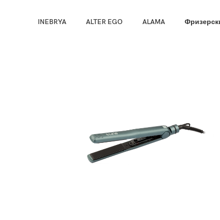
Направи про
INEBRYA
ALTER EGO
ALAMA
Фризерски