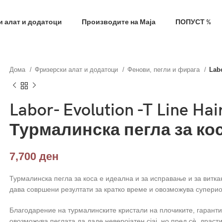
фил и добиј на меил код за 10% попуст на прва нар
 алат и додатоци
Производите на Маја
ПОПУСТ %
Дома
Фризерски алат и додатоци
Фенови, пегли и фирага
Labo
Labor- Evolution -T Line Hai
Турмалинска пегла за ко
7,700
ден
Турмалинска пегла за коса е идеална и за исправање и за витк
дава совршени резултати за кратко време и овозможува суперио
Благодарение на турмалинските кристали на плочиките, гарант
овозможува пеглата да даде неверојатен сјај, но пред сè, драст