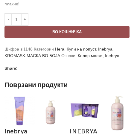
плакне!
ВО КОШНИЧКА
Шифра
sl1148
Категории
Нега
,
Купи на попуст
,
Inebrya
,
KROMASK-МАСКА ВО БОЈА
Ознаки:
Колор маски
,
Inebrya
Share:
Поврзани продукти
Inebrya
INEBRYA