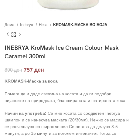
Дома
Inebrya
Нега
KROMASK-МАСКА ВО БОЈА
INEBRYA KroМask Ice Cream Colour Mask
Caramel 300ml
757
ден
890
ден
KROMASK-Маска за коса
Помага да и даде свежина на косата и да ги подобри
нијансите на природната, бланшираната и шатираната коса.
Начин на употреба:
Се мие косата со соодветен Inebrya
шампон и се нанесува маската (20/30мл). Нежно се масира и
се расчешлува со широк чешел.Се остава да делува 3-5
минути, а до 15 минути за поголем интензитет.Потоа се