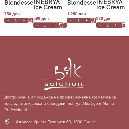
INEBRYA
INEBRYA
Blondesse
Blondesse
Ice Cream
Ice Cream
No-
No Yellow
Dry-T
Dry-T
Orange
Kit
750
ден
1,250
ден
Leave-In
Conditione
Mask
590
ден
830
ден
Conditioner
1000ml
250ml
300ml
Дистрибуција и продажба на професионална козметика за
коса од италијанските брендови Inebrya, AlterEgo и Alama
Professional.
Адреса:
Христо Татарчев 69, 1000 Скопје