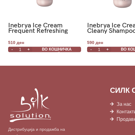
Inebrya Ice Cream
Inebrya Ice Cr
Frequent Refreshing
Cleany Shampo
Shampoo Menta 300ml
510
ден
590
ден
ВО КОШНИЧКА
ВО КО
СИЛК 
За нас
Контакт
Продав
Дистрибуција и продажба на