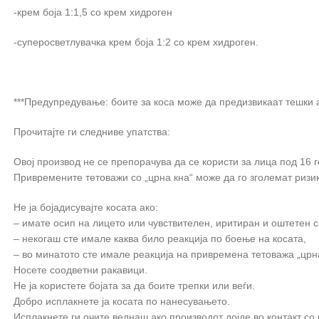
-крем боја 1:1,5 со крем хидроген
-суперосветлувачка крем боја 1:2 со крем хидроген.
***Предупредување: боите за коса може да предизвикаат тешки 
Прочитајте ги следниве упатства:
Овој производ не се препорачува да се користи за лица под 16 
Привремените тетоважи со „црна кна“ може да го зголемат ризик
Не ја бојадисувајте косата ако:
– имате осип на лицето или чувствителен, иритиран и оштетен с
– некогаш сте имале каква било реакција по боење на косата,
– во минатото сте имале реакција на привремена тетоважа „црна
Носете соодветни ракавици.
Не ја користете бојата за да боите трепки или веѓи.
Добро исплакнете ја косата по нанесувањето.
Исплакнете ги очите веднаш ако производот дојде во контакт со 