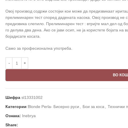
Овој производ содржи состојки кои може да предизвикаат иритац
прелиминарен тест според дадената насока. Овој производ не с
предизвика слепило. Прелиминарен тест : втријте мал дел од бо
го делува два дена. Ако се јави осип, не ја користете бојата на в
бојадисате косата.
Само за професионална употреба.
ВО КО
Шифра
sl13331002
Категории
Blonde Perla- Бисерно руси
,
Бои за коса
,
Технички 
Ознака:
Inebrya
Share: