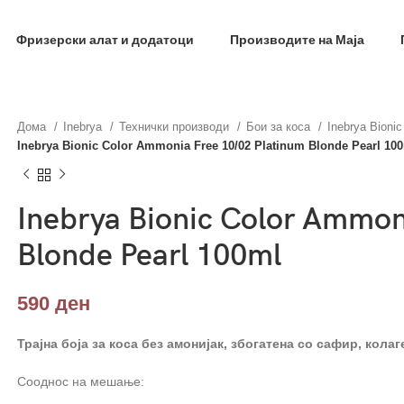
фил и добиј на меил код за 10% попуст на прва нар
Фризерски алат и додатоци
Производите на Маја
Дома
Inebrya
Технички производи
Бои за коса
Inebrya Bioni
Inebrya Bionic Color Ammonia Free 10/02 Platinum Blonde Pearl 10
Inebrya Bionic Color Ammon
Blonde Pearl 100ml
590
ден
Трајна боја за коса без амонијак, збогатена со сафир, колаг
Сооднос на мешање: