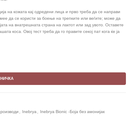
ија на кожата кај одредени лица и прво треба да се направи
мее да се користи за боење на трепките или веѓите; може да
јата на внатрешната страна на лактот или зад увото. Оставете
ашата коса. Овој тест треба да го правите секој пат кога ќе ја
ШНИЧКА
производи
,
Inebrya
,
Inebrya Bionic -Боја без амонијак