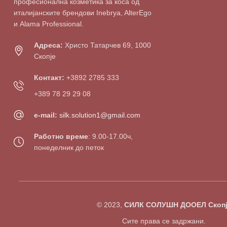
професионална козметика за коса од
италијанските брендови Inebrya, AlterEgo
и Alama Professional.
Адреса:
Христо Татарчев 69, 1000
Скопје
Контакт:
+3892 2785 333
+389 78 29 29 08
e-mail:
silk.solution1@gmail.com
Работно време
: 9.00-17.00ч,
понеделник до петок
© 2023,
СИЛК СОЛУШН ДООЕЛ Скопј
Сите права се задржани.