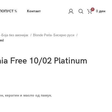
ачка
РЕГИСТРАЦИЈА
0
ПОПУСТ %
Контакт
0
ден
c -Боја без амонијак
Blonde Perla- Бисерно руси
0ml
ia Free 10/02 Platinum
ен
,
кератин и масло од памук.