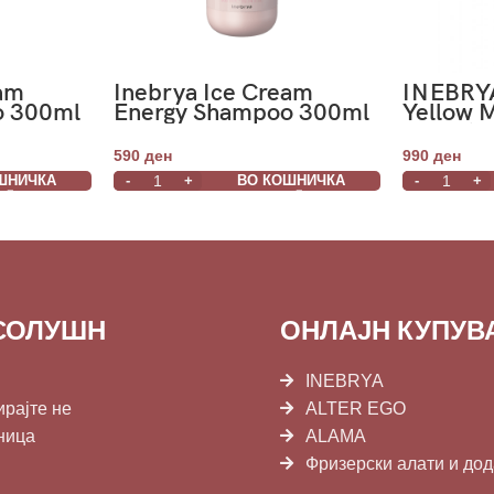
eam
Inebrya Ice Cream
INEBRYA
o 300ml
Energy Shampoo 300ml
Yellow 
Conditi
250ml
590
ден
990
ден
ШНИЧКА
ВО КОШНИЧКА
СОЛУШН
ОНЛАЈН КУПУ
INEBRYA
ирајте не
ALTER EGO
ница
ALAMA
Фризерски алати и до