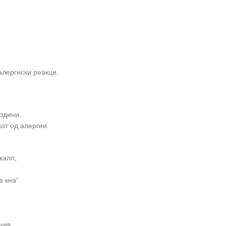
алергиски реакци.
години.
от од алергии.
калп,
 кна“.
нив.