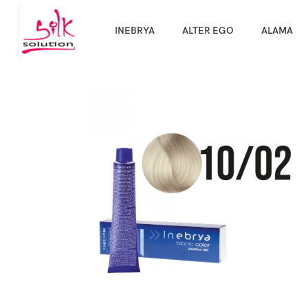
Направи про
INEBRYA
ALTER EGO
ALAMA