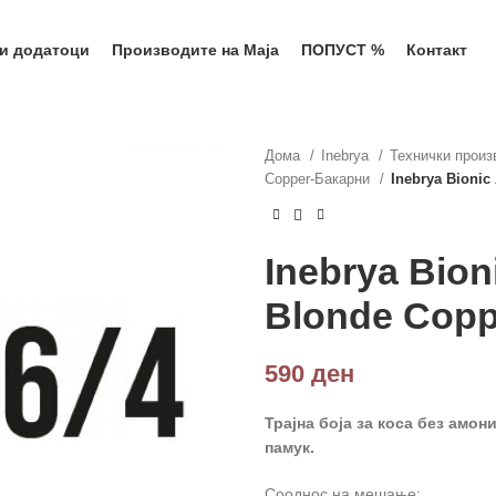
 и додатоци
Производите на Маја
ПОПУСТ %
Контакт
Дома
Inebrya
Технички прои
Copper-Бакарни
Inebrya Bionic
Inebrya Bion
Blonde Copp
590
ден
Трајна боја за коса без амон
памук.
Сооднос на мешање: