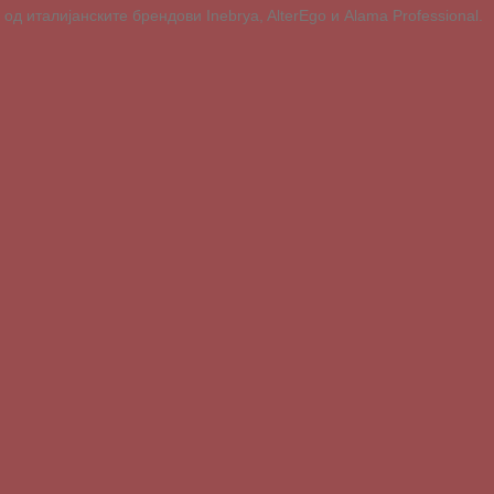
д италијанските брендови Inebrya, AlterEgo и Alama Professional.