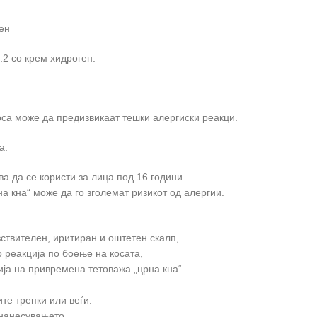
ген
:2 со крем хидроген.
оса може да предизвикаат тешки алергиски реакци.
а:
а да се користи за лица под 16 години.
а кна“ може да го зголемат ризикот од алергии.
вствителен, иритиран и оштетен скалп,
 реакција по боење на косата,
ија на привремена тетоважа „црна кна“.
ите трепки или веѓи.
 нанесувањето.