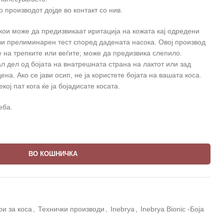
 производот дојде во контакт со нив.
 кои може да предизвикаат иритација на кожата кај одредени
ви прелиминарен тест според дадената насока. Овој производ
е на трепките или веѓите; може да предизвика слепило.
л дел од бојата на внатрешната страна на лактот или зад
ена. Ако се јави осип, не ја користете бојата на вашата коса.
кој пат кога ќе ја бојадисате косата.
еба.
ВО КОШНИЧКА
ои за коса
,
Технички производи
,
Inebrya
,
Inebrya Bionic -Боја