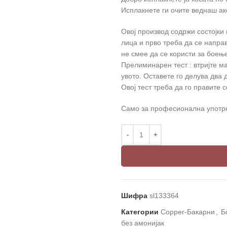
Исплакнете ги очите веднаш ако
Овој производ содржи состојки
лица и прво треба да се напра
не смее да се користи за боењ
Прелиминарен тест : втријте ма
увото. Оставете го делува два д
Овој тест треба да го правите се
Само за професионална употр
Шифра
sl133364
Категории
Copper-Бакарни
,
Б
без амонијак