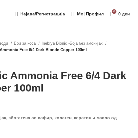
0
Најава/Регистрација
Мој Профил
0
ден
зводи
Бои за коса
Inebrya Bionic -Боја без амонијак
 Ammonia Free 6/4 Dark Blonde Copper 100ml
ic Ammonia Free 6/4 Dark
er 100ml
ијак, збогатена со сафир, колаген
,
кератин и масло од