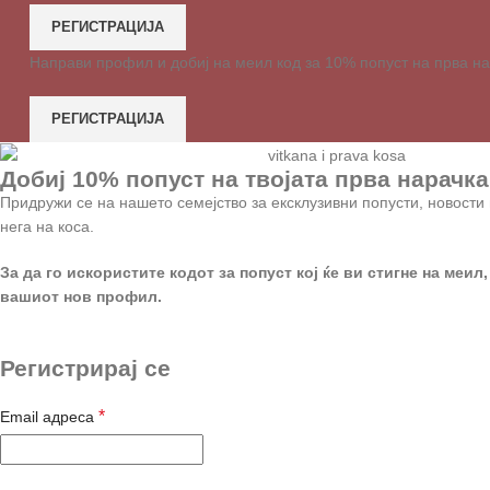
РЕГИСТРАЦИЈА
Направи профил и добиј на меил код за 10% попуст на прва н
РЕГИСТРАЦИЈА
Добиј 10% попуст на твојата прва нарачка
Придружи се на нашето семејство за ексклузивни попусти, новости 
нега на коса.
За да го искористите кодот за попуст кој ќе ви стигне на меил,
вашиот нов профил.
Регистрирај се
*
Email адреса