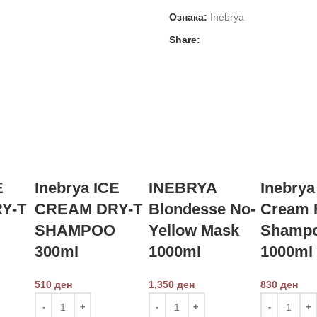
Ознака:
Inebrya
Share:
E
Inebrya ICE
INEBRYA
Inebrya
Y-T
CREAM DRY-T
Blondesse No-
Cream 
SHAMPOO
Yellow Mask
Shampo
300ml
1000ml
1000ml
510
ден
1,350
ден
830
ден