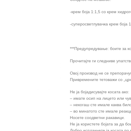
-крем боја 1:1,5 со крем хидро
-суперосветлувачка крем боја 1
***Предупредување: боите за к
Прочитајте ги следниве упатств
Овој производ не се препорачув
Привремените тетоважи со „црн
Не ја бојадисувајте косата ако:
– имате осип на лицето или чу
– некогаш сте имале каква било
– во минатото сте имале реакц
Носете соодветни ракавици.
Не ја користете бојата за да бо
Добро исплакнете ја косата по