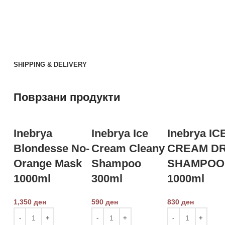
SHIPPING & DELIVERY
Поврзани продукти
Inebrya
Inebrya Ice
Inebrya IC
Blondesse No-
Cream Cleany
CREAM DR
Orange Mask
Shampoo
SHAMPOO
1000ml
300ml
1000ml
1,350
ден
590
ден
830
ден