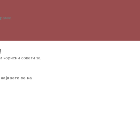
арачка
!
и корисни совети за
 најавете се на