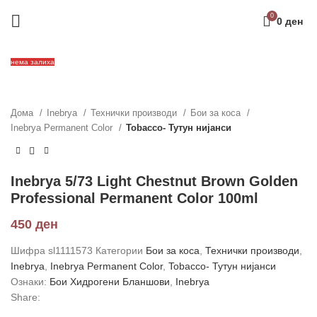
0
0
ден
нема залиха
Дома
Inebrya
Технички производи
Бои за коса
Inebrya Permanent Color
Tobacco- Тутун нијанси
Inebrya 5/73 Light Chestnut Brown Golden
Professional Permanent Color 100ml
450
ден
Шифра
sl1111573
Категории
Бои за коса
,
Технички производи
,
Inebrya
,
Inebrya Permanent Color
,
Tobacco- Тутун нијанси
Ознаки:
Бои Хидрогени Бланшови
,
Inebrya
Share: