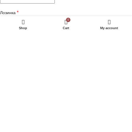
*
Лозинка
0
Shop
Cart
My account
*
Име и Презиме
Име на Компанија
*
Адреса
Телефон