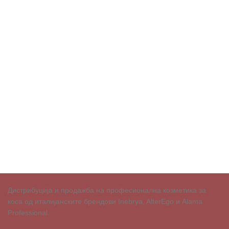
Дистрибуција и продажба на професионална козметика за
коса од италијанските брендови Inebrya, AlterEgo и Alama
Professional.