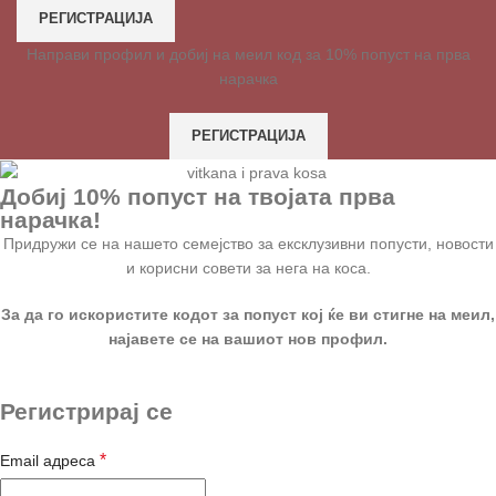
РЕГИСТРАЦИЈА
Направи профил и добиј на меил код за 10% попуст на прва
нарачка
РЕГИСТРАЦИЈА
Добиј 10% попуст на твојата прва
нарачка!
Придружи се на нашето семејство за ексклузивни попусти, новости
и корисни совети за нега на коса.
За да го искористите кодот за попуст кој ќе ви стигне на меил,
најавете се на вашиот нов профил.
Регистрирај се
*
Email адреса