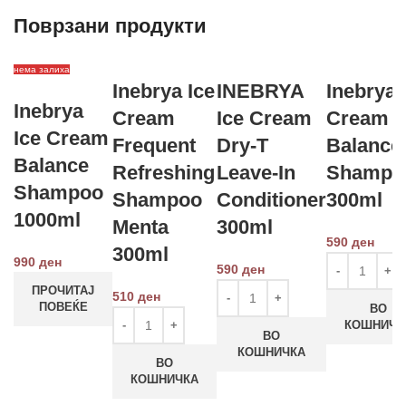
Поврзани продукти
нема залиха
Inebrya Ice
INEBRYA
Inebrya 
Inebrya
Cream
Ice Cream
Cream
Ice Cream
Frequent
Dry-T
Balance
Balance
Refreshing
Leave-In
Shampo
Shampoo
Shampoo
Conditioner
300ml
1000ml
Menta
300ml
590
ден
300ml
990
ден
590
ден
ПРОЧИТАЈ
510
ден
ПОВЕЌЕ
ВО
КОШНИЧК
ВО
КОШНИЧКА
ВО
КОШНИЧКА