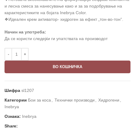
и лесна смеса за нанесување како и за за подобрување на
карактеристиките на бојата Inebrya Color.
❖Идеален крем активатор- хидроген за ефект „тон-во-тон“.
Начин на употреба:
Да се користи следејќи ги упатствата на производот
ВО КОШНИЧКА
Шифра
sl1207
Категории
Бои за коса
,
Технички производи
,
Хидрогени
,
Inebrya
Ознака:
Inebrya
Share: