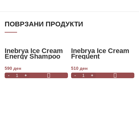
ПОВРЗАНИ ПРОДУКТИ
Inebrya Ice Cream
Inebrya Ice Cream
Energy Shampoo
Frequent
300ml
Refreshing
Shampoo Menta
590
ден
510
ден
300ml