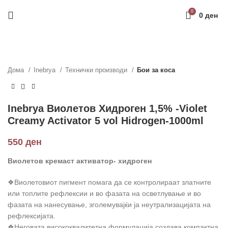
Направи профил и добиј на меил код за 10%
0
0
ден
попуст на прва нарачка
РЕГИСТРАЦИЈА
Дома
Inebrya
Технички производи
Бои за коса
Inebrya Виолетов Хидроген 1,5% -Violet
Creamy Activator 5 vol Hidrogen-1000ml
550
ден
Виолетов кремаст активатор- хидроген
❖Виолетовиот пигмент помага да се контролираат златните
или топлите рефлексии и во фазата на осветлување и во
фазата на нанесување, зголемувајќи ја неутрализацијата на
рефлексијата.
❖Неговата висококвалитетна формулација создава компактна