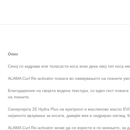
Опис
Секој со кадрава или таласаста коса знае дека овој тип коса и
ALAMA Curl Re-activator помага во оживувањето на локните умо
Благодарение на својата водена текстура, со еден гест помаг
на локните.
Синергијата 2E Hydra Plus на еритриол и маслиново масло EV
нејзиното врзување за косата, давајќи мек и хидриран изглед.
ALAMA Curl Re-activator може да се користи и по миењето, за 