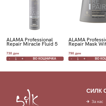
ALAMA Professional
ALAMA Professi
Repair Miracle Fluid 5
Repair Mask Wi
IN 1- Чудотворен
Keratin- Маска 
флуид 5 во 1 за
реконструира
730
ден
790
ден
реструктуирање на
сува,оштетена
ВО КОШНИЧКА
ВО КО
сува,оштетена и
кршлива коса 
кршлива коса 250ml
СИЛК 
За нас