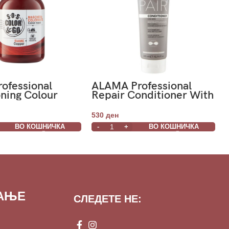
ofessional
ALAMA Professional
ning Colour
Repair Conditioner With
pper- Колор
Keratin- Кондиционер
а регенерација
за длабинско
530
ден
- Бакарна
реконструирање на
ВО КОШНИЧКА
ВО КОШНИЧКА
сува,оштетена и
кршлива коса 300ml
ВАЊЕ
СЛЕДЕТЕ НЕ: