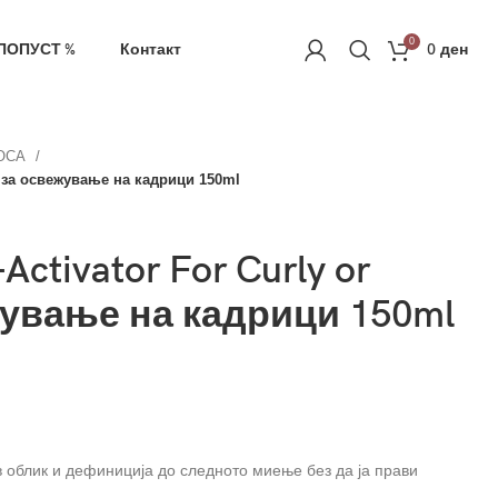
ачка
РЕГИСТРАЦИЈА
0
ПОПУСТ %
Контакт
0
ден
КОСА
еј за освежување на кадрици 150ml
Activator For Curly or
жување на кадрици 150ml
 облик и дефиниција до следното миење без да ја прави