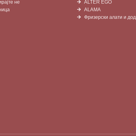
ирајте не
ALTER EGO
ница
ALAMA
Фризерски алати и до