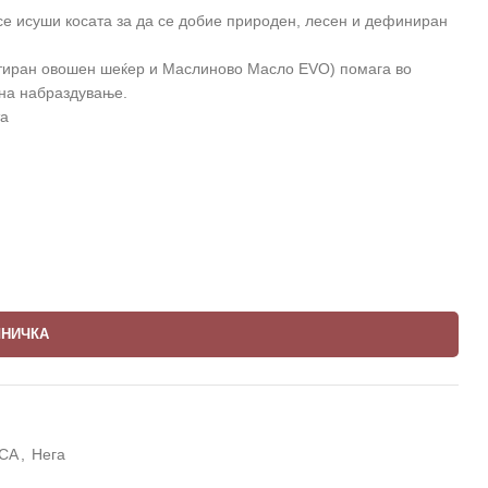
е исуши косата за да се добие природен, лесен и дефиниран
нтиран овошен шеќер и Маслиново Масло EVO) помага во
 на набраздување.
та
ШНИЧКА
ОСА
,
Нега