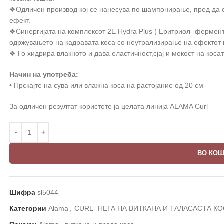
❖Одличен произвoд кој се нанесува по шампонирање, пред да с
ефект.
❖Синергијата на комплексот 2E Hydra Plus ( Еритриол- ферме
одржувањето на кадравата коса со неутрализирање на ефектот
❖ Го хидрира влакното и дава еластичност,сјај и мекост на коса
Начин на употреба:
• Прскајте на сува или влажна коса на растојание од 20 см
За одличен резултат користете ја целата линија ALAMA Curl
ВО КО
Шифра
sl5044
Категории
Alama
,
CURL- НЕГА НА ВИТКАНА И ТАЛАСАСТА К