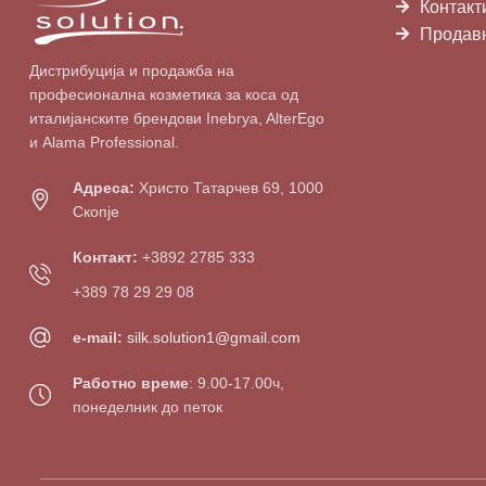
Контакт
Продав
Дистрибуција и продажба на
професионална козметика за коса од
италијанските брендови Inebrya, AlterEgo
и Alama Professional.
Адреса:
Христо Татарчев 69, 1000
Скопје
Контакт:
+3892 2785 333
+389 78 29 29 08
e-mail:
silk.solution1@gmail.com
Работно време
: 9.00-17.00ч,
понеделник до петок