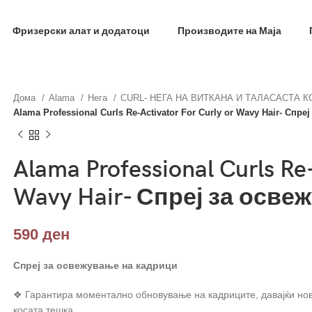
фил и добиј на меил код за 10% попуст на прва нар
Фризерски алат и додатоци
Производите на Маја
Дома
Alama
Нега
CURL- НЕГА НА ВИТКАНА И ТАЛАСАСТА 
Alama Professional Curls Re-Activator For Curly or Wavy Hair- Спр
Alama Professional Curls Re-
Wavy Hair- Спреј за осве
590
ден
Спреј за освежување на кадрици
❖ Гарантира моментално обновување на кадриците, давајќи нов
косата тешка.