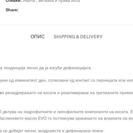
Ознаки:
Alama
,
виткана и права коса
Share:
ОПИС
SHIPPING & DELIVERY
ма тенденција лесно да ја изгуби дефиницијата.
рни од изминатиот ден, сплескани од контакт со перницата или изл
а во рехидрирањето на косата и реактивирање на третманите примен
O делува на хидрофилните и липофилните компоненти на косата. Е
 Маслиновото масло EVO го поттикнува хранењето на влакната на ко
да се добијат лесни, воздушести и дефинирани локни.