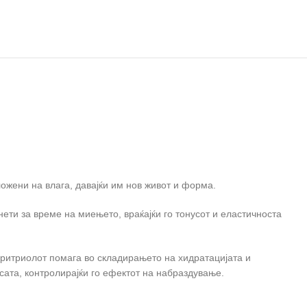
ожени на влага, давајќи им нов живот и форма.
ети за време на миењето, враќајќи го тонусот и еластичноста
ритриолот помага во складирањето на хидратацијата и
сата, контролирајќи го ефектот на набраздување.