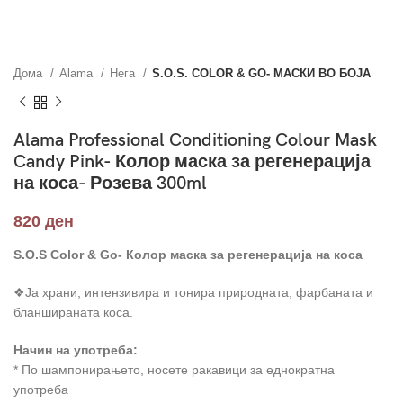
Дома
Alama
Нега
S.O.S. COLOR & GO- МАСКИ ВО БОЈА
Alama Professional Conditioning Colour Mask
Candy Pink- Колор маска за регенерација
на коса- Розева 300ml
820
ден
S.O.S Color & Go- Колор маска за регенерација на коса
❖Ја храни, интензивира и тонира природната, фарбаната и
бланшираната коса.
Начин на употреба:
* По шампонирањето, носете ракавици за еднократна
употреба