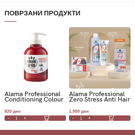
ПОВРЗАНИ ПРОДУКТИ
Alama Professional
Alama Professional
Conditioning Colour
Zero Stress Anti Hair
Mask Red- Колор
Loss Kit
маска за
820
ден
1,950
ден
регенерација на
коса- Црвена
300ml