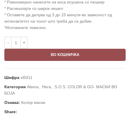
* Рамномерно нанесете на коса исушена со пешкир
* Расчешлајте со широк чешел
* Оставете да делува од 3 до 15 минути во зависност од
интензитетот на тонот што треба да се добие.
*Исплакнете темелно.
ВО КОШНИЧКА
Шифра
sl5011
Категории
Alama
,
Нега
,
S.O.S. COLOR & GO- МАСКИ ВО
БОЈА
Ознака:
Колор маски
Share: