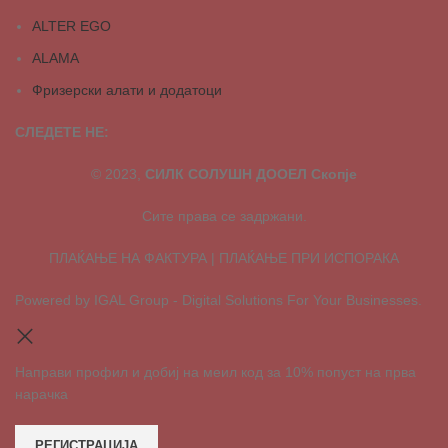
ALTER EGO
ALAMA
Фризерски алати и додатоци
СЛЕДЕТЕ НЕ:
© 2023,
СИЛК СОЛУШН ДООЕЛ Скопје
Сите права се задржани.
ПЛАЌАЊЕ НА ФАКТУРА | ПЛАЌАЊЕ ПРИ ИСПОРАКА
Powered by IGAL Group - Digital Solutions For Your Businesses.
Направи профил и добиј на меил код за 10% попуст на прва
нарачка
РЕГИСТРАЦИЈА