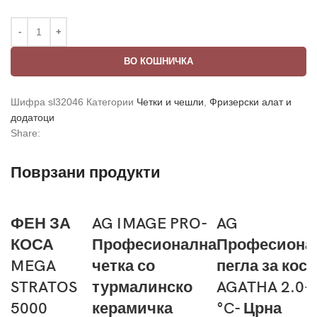
ВО КОШНИЧКА
Шифра
sl32046
Категории
Четки и чешли
,
Фризерски алат и
додатоци
Share:
Поврзани продукти
ФЕН ЗА
AG IMAGE PRO-
AG
КОСА
Професионална
Професиона
MEGA
четка со
пегла за коса
STRATOS
турмалинско
AGATHA 2.0-
5000
керамичка
°C- Црна