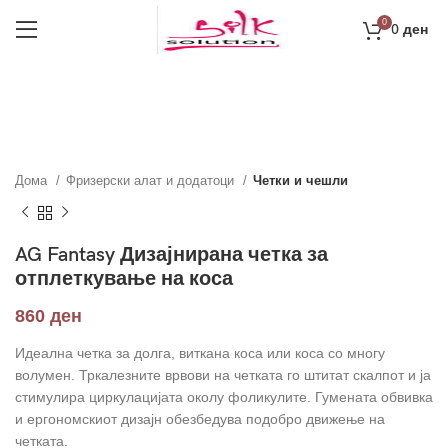
0
0
ден
Дома
Фризерски алат и додатоци
Четки и чешли
AG Fantasy Дизајнирана четка за
отплеткување на коса
860
ден
Идеална четка за долга, виткана коса или коса со многу
волумен. Тркалезните врвови на четката го штитат скалпот и ја
стимулира циркулацијата околу фоликулите. Гумената обвивка
и ергономскиот дизајн обезбедува подобро движење на
четката.