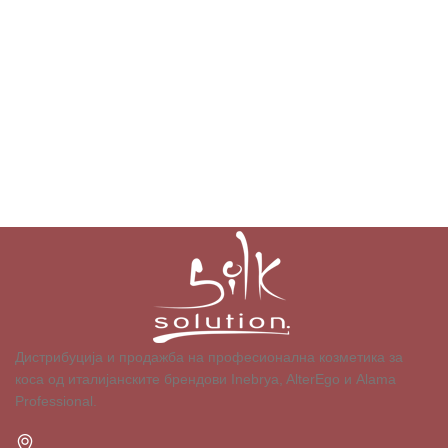
Дистрибуција и продажба на професионална козметика за
коса од италијанските брендови Inebrya, AlterEgo и Alama
Professional.