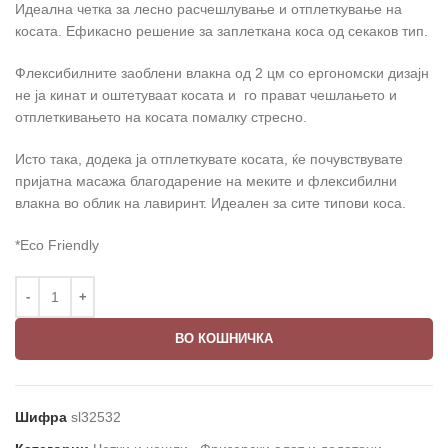
Идеална четка за лесно расчешлување и отплеткување на
косата. Ефикасно решение за заплеткана коса од секаков тип.
Флексибилните заоблени влакна од 2 цм со ергономски дизајн
не ја кинат и оштетуваат косата и го прават чешлањето и
отплеткивањето на косата помалку стресно.
Исто така, додека ја отплеткувате косата, ќе почувствувате
пријатна масажа благодарение на меките и флексибилни
влакна во облик на лавиринт. Идеален за сите типови коса.
*Eco Friendly
ВО КОШНИЧКА
Шифра
sl32532