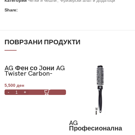
Категории
Четки и чешли
,
Фризерски алат и додатоци
Share:
ПОВРЗАНИ ПРОДУКТИ
AG Фен со Jони AG
Twister Carbon-
2100W
5,500
ден
AG
Професионална
црна термо четка