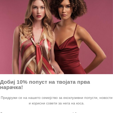
Добиј 10% попуст на твојата прва
нарачка!
Придружи се на нашето семејство за ексклузивни попусти, новости
и корисни совети за нега на коса.