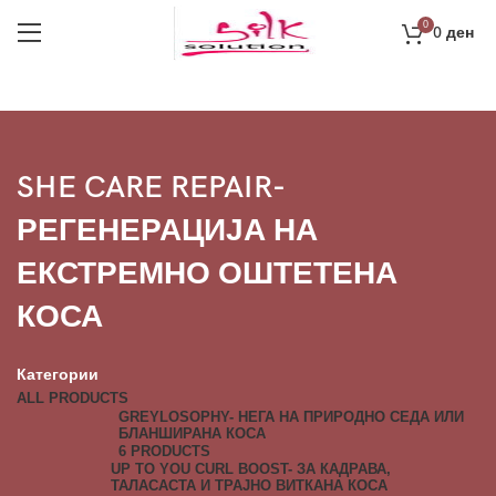
0
0
ден
SHE CARE REPAIR-
РЕГЕНЕРАЦИЈА НА
ЕКСТРЕМНО ОШТЕТЕНА
КОСА
Категории
ALL
PRODUCTS
GREYLOSOPHY- НЕГА НА ПРИРОДНО СЕДА ИЛИ
БЛАНШИРАНА КОСА
6 PRODUCTS
UP TO YOU CURL BOOST- ЗА КАДРАВА,
ТАЛАСАСТА И ТРАЈНО ВИТКАНА КОСА