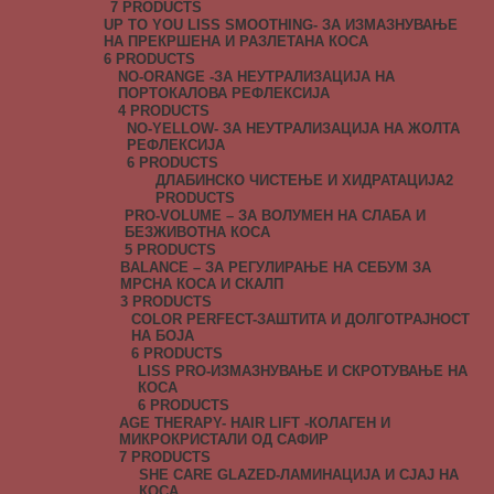
7 PRODUCTS
UP TO YOU LISS SMOOTHING- ЗА ИЗМАЗНУВАЊЕ
НА ПРЕКРШЕНА И РАЗЛЕТАНА КОСА
6 PRODUCTS
NO-ORANGE -ЗА НЕУТРАЛИЗАЦИЈА НА
ПОРТОКАЛОВА РЕФЛЕКСИЈА
4 PRODUCTS
NO-YELLOW- ЗА НЕУТРАЛИЗАЦИЈА НА ЖОЛТА
РЕФЛЕКСИЈА
6 PRODUCTS
ДЛАБИНСКО ЧИСТЕЊЕ И ХИДРАТАЦИЈА
2
PRODUCTS
PRO-VOLUME – ЗА ВОЛУМЕН НА СЛАБА И
БЕЗЖИВОТНА КОСА
5 PRODUCTS
BALANCE – ЗА РЕГУЛИРАЊЕ НА СЕБУМ ЗА
МРСНА КОСА И СКАЛП
3 PRODUCTS
COLOR PERFECT-ЗАШТИТА И ДОЛГОТРАЈНОСТ
НА БОЈА
6 PRODUCTS
LISS PRO-ИЗМАЗНУВАЊЕ И СКРОТУВАЊЕ НА
КОСА
6 PRODUCTS
AGE THERAPY- HAIR LIFT -КОЛАГЕН И
МИКРОКРИСТАЛИ ОД САФИР
7 PRODUCTS
SHE CARE GLAZED-ЛАМИНАЦИЈА И СЈАЈ НА
КОСА