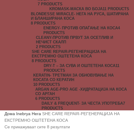
7 PRODUCTS
KROMASK-МАСКА ВО БОЈА
11 PRODUCTS
BLONDESSE MIRACLE- НЕГА НА РУСА, ШАТИРАНА
И БЛАНШИРАНА КОСА
8 PRODUCTS
ENERGY- ПРОТИВ ОПАЃАЊЕ НА КОСА
4
PRODUCTS
CLEANY-ПРОТИВ ПРВУТ ЗА ОСЕТЛИВ И
НЕЧИСТ СКАЛП
2 PRODUCTS
SHE CARE REPAIR-РЕГЕНЕРАЦИЈА НА
ЕКСТРЕМНО ОШТЕТЕНА КОСА
8 PRODUCTS
DRY-T – ЗА СУВА И ОШТЕТЕНА КОСА
11
PRODUCTS
KERATIN- ТРЕТМАН ЗА ОБНОВУВАЊЕ НА
КОСАТА СО КЕРАТИН
10 PRODUCTS
ARGAN AGE-PRO AGE -ХИДРАТАЦИЈА НА КОСА
СО АРГАН
6 PRODUCTS
DAILY & FREQUENT- ЗА ЧЕСТА УПОТРЕБА
7
PRODUCTS
Дома
Inebrya
Нега
SHE CARE REPAIR-РЕГЕНЕРАЦИЈА НА
ЕКСТРЕМНО ОШТЕТЕНА КОСА
Се прикажуваат сите 8 резултати