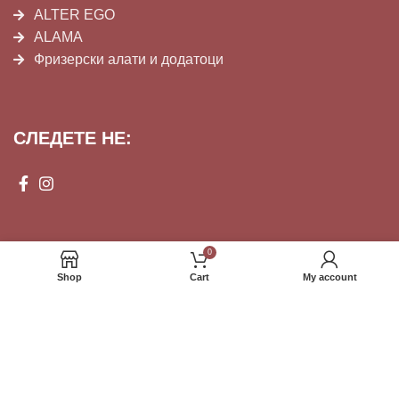
ALTER EGO
ALAMA
Фризерски алати и додатоци
СЛЕДЕТЕ НЕ:
0
Shop
Cart
My account
© 2023,
СИЛК СОЛУШН ДООЕЛ Скопје
Сите права се задржани.
ПЛАЌАЊЕ НА ФАКТУРА | ПЛАЌАЊЕ ПРИ ИСПОРАКА
Powered by IGAL Group - Digital Solutions For Your Businesses.