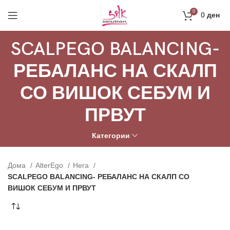
Направи профил и добиј на меил код за 10%
0
0
ден
попуст на прва нарачка
РЕГИСТРАЦИЈА
SCALPEGO BALANCING-
РЕБАЛАНС НА СКАЛП
СО ВИШОК СЕБУМ И
ПРВУТ
Категории
Дома
AlterEgo
Нега
SCALPEGO BALANCING- РЕБАЛАНС НА СКАЛП СО
ВИШОК СЕБУМ И ПРВУТ