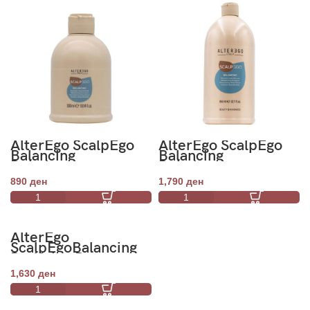
AlterEgo ScalpEgo
AlterEgo ScalpEgo
Balancing
Balancing
Rebalancing
Rebalancing
Shampoo 300ml
Shampoo 950ml
890
ден
1,790
ден
AlterEgo
ScalpEgoBalancing
Purifying Pre-
Shampoo 150ml
1,630
ден