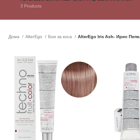
3 Products
Дома
AlterEgo
Бои за коса
AlterEgo Iris Ash- Ирис Пеп