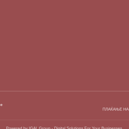
е
ПЛАЌАЊЕ НА
Powered by IGAL Group - Digital Solutions For Your Businesses.