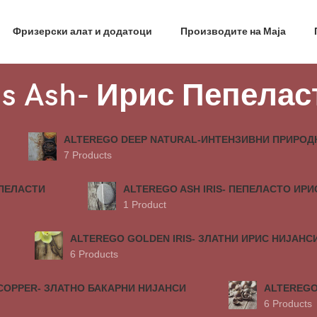
фил и добиј на меил код за 10% попуст на прва нар
Фризерски алат и додатоци
Производите на Маја
ris Ash- Ирис Пепела
ALTEREGO DEEP NATURAL-ИНТЕНЗИВНИ ПРИРОД
7 Products
ЕПЕЛАСТИ
ALTEREGO ASH IRIS- ПЕПЕЛАСТО ИРИ
1 Product
ALTEREGO GOLDEN IRIS- ЗЛАТНИ ИРИС НИЈАНС
6 Products
COPPER- ЗЛАТНО БАКАРНИ НИЈАНСИ
ALTEREGO
6 Products