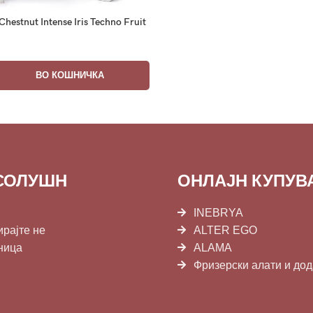
Chestnut Intense Iris Techno Fruit
ВО КОШНИЧКА
СОЛУШН
ОНЛАЈН КУПУ
INEBRYA
ирајте не
ALTER EGO
ница
ALAMA
Фризерски алати и до