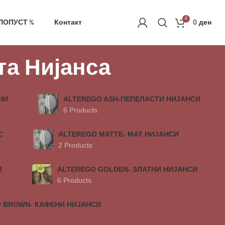
ачка
РЕГИСТРАЦИЈА
0
ПОПУСТ %
Контакт
0
ден
ста Нијанса
НИ
ALTEREGO ASH-ПЕПЕЛАСТИ НИЈАНСИ
6 Products
С
ALTEREGO MATTE- МАТ НИЈАНСИ
2 Products
И
ALTEREGO GOLDEN- ЗЛАТНИ НИЈАНСИ
6 Products
 BROWN- КАФЕНИ НИЈАНСИ