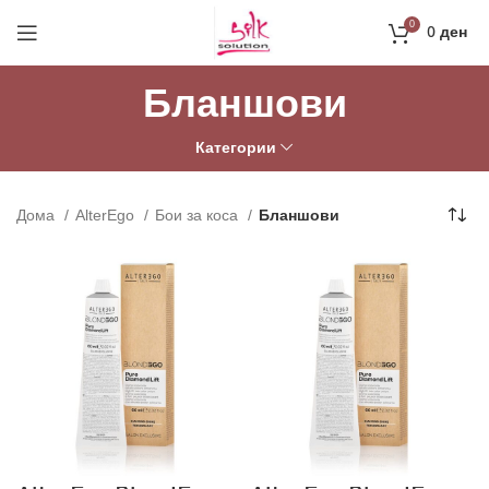
Направи профил и добиј на меил код за 10%
0
0
ден
попуст на прва нарачка
РЕГИСТРАЦИЈА
Бланшови
Категории
Дома
AlterEgo
Бои за коса
Бланшови