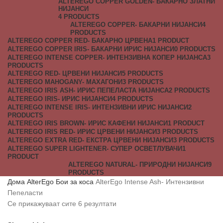
ALTEREGO COPPER GOLDEN- БАКАРНО ЗЛАТНИ
НИЈАНСИ
4 PRODUCTS
ALTEREGO COPPER- БАКАРНИ НИЈАНСИ
4
PRODUCTS
ALTEREGO COPPER RED- БАКАРНО ЦРВЕНА
1 PRODUCT
ALTEREGO COPPER IRIS- БАКАРНИ ИРИС НИЈАНСИ
0 PRODUCTS
ALTEREGO INTENSE COPPER- ИНТЕНЗИВНА КОПЕР НИЈАНСА
3
PRODUCTS
ALTEREGO RED- ЦРВЕНИ НИЈАНСИ
5 PRODUCTS
ALTEREGO MAHOGANY- МАХАГОНИ
3 PRODUCTS
ALTEREGO IRIS ASH- ИРИС ПЕПЕЛАСТА НИЈАНСА
2 PRODUCTS
ALTEREGO IRIS- ИРИС НИЈАНСИ
4 PRODUCTS
ALTEREGO INTENSE IRIS- ИНТЕНЗИВНИ ИРИС НИЈАНСИ
2
PRODUCTS
ALTEREGO IRIS BROWN- ИРИС КАФЕНИ НИЈАНСИ
1 PRODUCT
ALTEREGO IRIS RED- ИРИС ЦРВЕНИ НИЈАНСИ
3 PRODUCTS
ALTEREGO EXTRA RED- ЕКСТРА ЦРВЕНИ НИЈАНСИ
3 PRODUCTS
ALTEREGO SUPER LIGHTENER- СУПЕР ОСВЕТЛУВАЧИ
1
PRODUCT
ALTEREGO NATURAL- ПРИРОДНИ НИЈАНСИ
9
PRODUCTS
Дома
AlterEgo
Бои за коса
AlterEgo Intense Ash- Интензивни
Пепеласти
Се прикажуваат сите 6 резултати