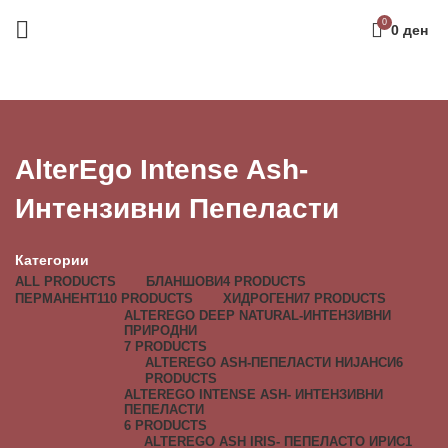
0
0
ден
AlterEgo Intense Ash-
Интензивни Пепеласти
Категории
ALL
PRODUCTS
БЛАНШОВИ
4 PRODUCTS
ПЕРМАНЕНТ
110 PRODUCTS
ХИДРОГЕНИ
7 PRODUCTS
ALTEREGO DEEP NATURAL-ИНТЕНЗИВНИ
ПРИРОДНИ
7 PRODUCTS
ALTEREGO ASH-ПЕПЕЛАСТИ НИЈАНСИ
6
PRODUCTS
ALTEREGO INTENSE ASH- ИНТЕНЗИВНИ
ПЕПЕЛАСТИ
6 PRODUCTS
ALTEREGO ASH IRIS- ПЕПЕЛАСТО ИРИС
1