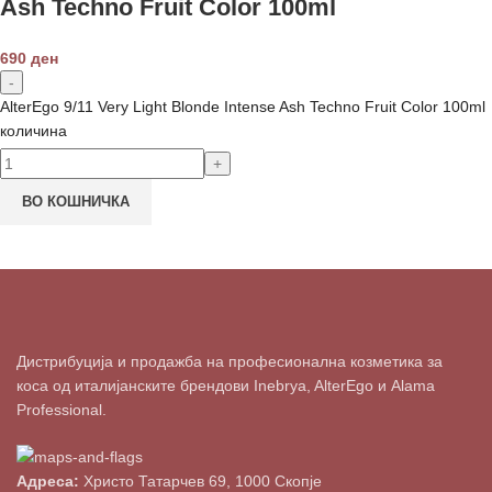
Ash Techno Fruit Color 100ml
690
ден
AlterEgo 9/11 Very Light Blonde Intense Ash Techno Fruit Color 100ml
количина
ВО КОШНИЧКА
Дистрибуција и продажба на професионална козметика за
коса од италијанските брендови Inebrya, AlterEgo и Alama
Professional.
Адреса:
Христо Татарчев 69, 1000 Скопје