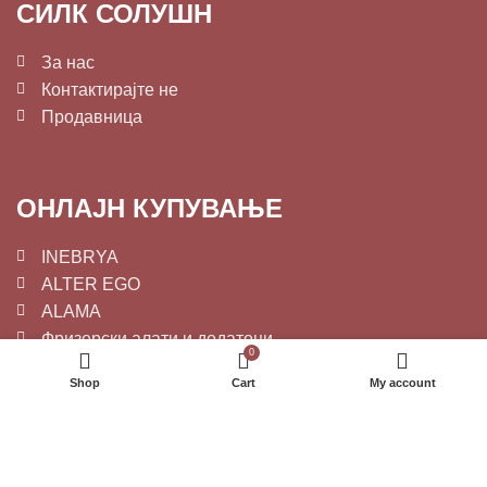
СИЛК СОЛУШН
За нас
Контактирајте не
Продавница
ОНЛАЈН КУПУВАЊЕ
INEBRYA
ALTER EGO
ALAMA
Фризерски алати и додатоци
0
Shop
Cart
My account
СЛЕДЕТЕ НЕ: