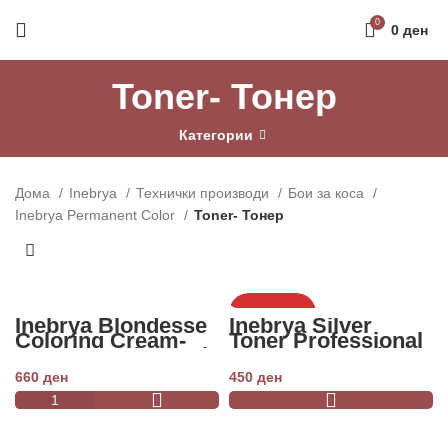
Направи профил и добиј на меил код за 10%
0
0
ден
попуст на прва нарачка
РЕГИСТРАЦИЈА
Toner- Тонер
Категории
Дома
Inebrya
Технички производи
Бои за коса
Inebrya Permanent Color
Toner- Тонер
НЕМА ЗАЛИХА
Inebrya Blondesse
Inebrya Silver
Coloring Cream-
Toner Professional
Toner -Pearl 100ml
Permanent Color
100ml
660
ден
450
ден