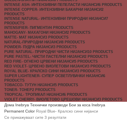
INTENSE ASH- ИНТЕНЗИВНИ ПЕПЕЛАСТИ НИЈАНСИ
6 PRODUCTS
INTENSE COPPER- ИНТЕНЗИВНИ БАКАРНИ НИЈАНСИ
2
PRODUCTS
INTENSE NATURAL- ИНТЕНЗИВНИ ПРИРОДНИ НИЈАНСИ
7
PRODUCTS
INTENSIFIER- ПИГМЕНТИ
4 PRODUCTS
MAHOGANY- МАХАГОНИ НИЈАНСИ
2 PRODUCTS
MATTE- МАТ НИЈАНСИ
3 PRODUCTS
NATURAL-ПРИРОДНИ НИЈАНСИ
8 PRODUCTS
POWDER- ПУДРА НИЈАНСИ
3 PRODUCTS
PURE NATURAL- ПРИРОДНИ ЧИСТИ НИЈАНСИ
10 PRODUCTS
PURE PASTEL- ЧИСТИ ПАСТЕЛНИ НИЈАНСИ
2 PRODUCTS
RED FIRE- ОГНЕНО ЦРВЕНИ НИЈАНСИ
5 PRODUCTS
RED VIOLET- ЦРВЕНО ВИОЛЕТОВИ НИЈАНСИ
3 PRODUCTS
ROYAL BLUE- КРАЛСКО СИНИ НИЈАНСИ
3 PRODUCTS
SUPER LIGHTENER- СУПЕР ОСВЕТЛУВАЧКИ НИЈАНСИ
6
PRODUCTS
TOBACCO- ТУТУН НИЈАНСИ
5 PRODUCTS
TONER- ТОНЕР
2 PRODUCTS
TROPICAL- ТРОПИКАЛ НИЈАНСИ
6 PRODUCTS
VIOLET CHERRY- ВИОЛЕТОВО ЦРЕШОВИ НИЈАНСИ
3 PRODUCTS
Дома
Inebrya
Технички производи
Бои за коса
Inebrya
Permanent Color
Royal Blue- Кралско сини нијанси
Се прикажуваат сите 3 резултати