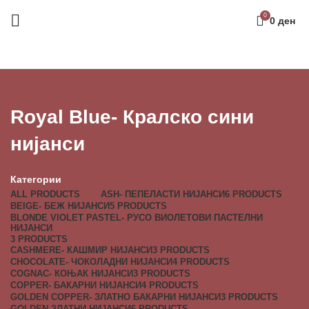
0
0
ден
Royal Blue- Кралско сини
нијанси
Категории
ALL
PRODUCTS
ASH- ПЕПЕЛАСТИ НИЈАНСИ
6 PRODUCTS
BEIGE- БЕЖ НИЈАНСИ
5 PRODUCTS
BLONDE VIOLET PASTEL- РУСО ВИОЛЕТОВИ ПАСТЕЛНИ
НИЈАНСИ
3 PRODUCTS
CASHMERE- КАШМИР НИЈАНСИ
3 PRODUCTS
CHOCOLATE- ЧОКОЛАДНИ НИЈАНСИ
4 PRODUCTS
COGNAC- КОЊАК НИЈАНСИ
3 PRODUCTS
COPPER- БАКАРНИ НИЈАНСИ
4 PRODUCTS
GOLDEN COPPER- ЗЛАТНО БАКАРНИ НИЈАНСИ
3 PRODUCTS
GOLDEN-ЗЛАТНИ НИЈАНСИ
6 PRODUCTS