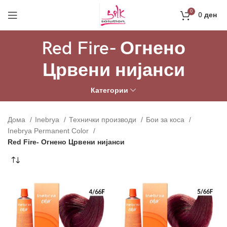
Направи профил и добиј на меил код за 10%
0
0
ден
попуст на прва нарачка
РЕГИСТРАЦИЈА
Red Fire- Огнено
Црвени нијанси
Категории
Дома
Inebrya
Технички производи
Бои за коса
Inebrya Permanent Color
Red Fire- Огнено Црвени нијанси