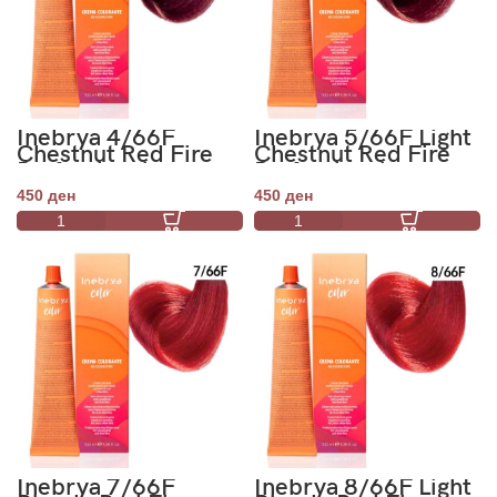
Inebrya 4/66F
Inebrya 5/66F Light
Chestnut Red Fire
Chestnut Red Fire
Professional
Professional
Permanent Color
Permanent Color
450
ден
450
ден
100ml
100ml
Inebrya 7/66F
Inebrya 8/66F Light