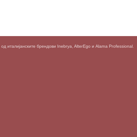
д италијанските брендови Inebrya, AlterEgo и Alama Professional.