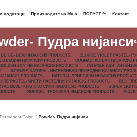
 и додатоци
Производите на Маја
ПОПУСТ %
Контакт
wder- Пудра нијанси
К
BEIGE- БЕЖ НИЈАНСИ
5 PRODUCTS
BLONDE VIOLET PASTEL- Р
ОКОЛАДНИ НИЈАНСИ
4 PRODUCTS
COGNAC- КОЊАК НИЈАНСИ
3 
GOLDEN-ЗЛАТНИ НИЈАНСИ
6 PRODUCTS
INTENSE ASH- ИНТЕНЗИ
S
INTENSE NATURAL- ИНТЕНЗИВНИ ПРИРОДНИ НИЈАНСИ
7 PROD
 НИЈАНСИ
3 PRODUCTS
NATURAL-ПРИРОДНИ НИЈАНСИ
8 PRODUCT
PURE PASTEL- ЧИСТИ ПАСТЕЛНИ НИЈАНСИ
2 PRODUCTS
RED FIR
OYAL BLUE- КРАЛСКО СИНИ НИЈАНСИ
3 PRODUCTS
SUPER LIGHT
RODUCTS
TROPICAL- ТРОПИКАЛ НИЈАНСИ
6 PRODUCTS
VIOLE
 Permanent Color
Powder- Пудра нијанси