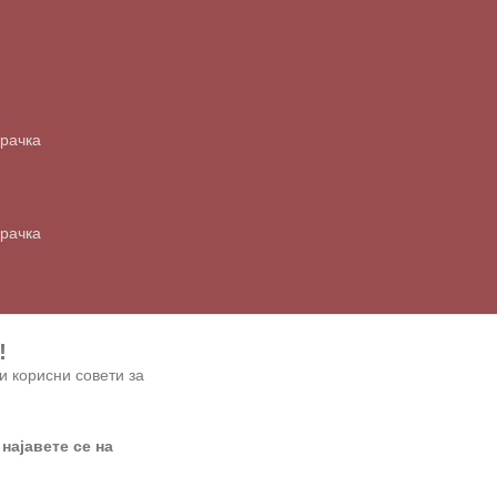
арачка
арачка
!
и корисни совети за
 најавете се на