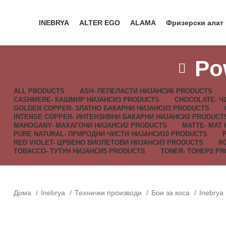
INEBRYA
ALTER EGO
ALAMA
Фризерски алат
Po
ALL
PRODUCTS
ASH- ПЕПЕЛАСТИ НИЈАНСИ
6 PRODUCTS
CASHMERE- КАШМИР НИЈАНСИ
3 PRODUCTS
CHOCOLATE- Ч
GOLDEN COPPER- ЗЛАТНО БАКАРНИ НИЈАНСИ
3 PRODUCTS
INTENSE COPPER- ИНТЕНЗИВНИ БАКАРНИ НИЈАНСИ
2 PRODUCT
MAHOGANY- МАХАГОНИ НИЈАНСИ
2 PRODUCTS
MATTE- МАТ
PURE NATURAL- ПРИРОДНИ ЧИСТИ НИЈАНСИ
10 PRODUCTS
RED VIOLET- ЦРВЕНО ВИОЛЕТОВИ НИЈАНСИ
3 PRODUCTS
R
TOBACCO- ТУТУН НИЈАНСИ
5 PRODUCTS
TONER- ТОНЕР
2 P
Дома
Inebrya
Технички производи
Бои за коса
Inebrya