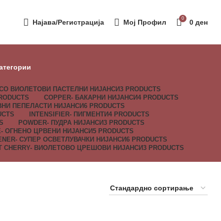
0
Најава/Регистрација
Мој Профил
0
ден
атегории
УСО ВИОЛЕТОВИ ПАСТЕЛНИ НИЈАНСИ
3 PRODUCTS
PRODUCTS
COPPER- БАКАРНИ НИЈАНСИ
4 PRODUCTS
ВНИ ПЕПЕЛАСТИ НИЈАНСИ
6 PRODUCTS
UCTS
INTENSIFIER- ПИГМЕНТИ
4 PRODUCTS
S
POWDER- ПУДРА НИЈАНСИ
3 PRODUCTS
E- ОГНЕНО ЦРВЕНИ НИЈАНСИ
5 PRODUCTS
ENER- СУПЕР ОСВЕТЛУВАЧКИ НИЈАНСИ
6 PRODUCTS
T CHERRY- ВИОЛЕТОВО ЦРЕШОВИ НИЈАНСИ
3 PRODUCTS