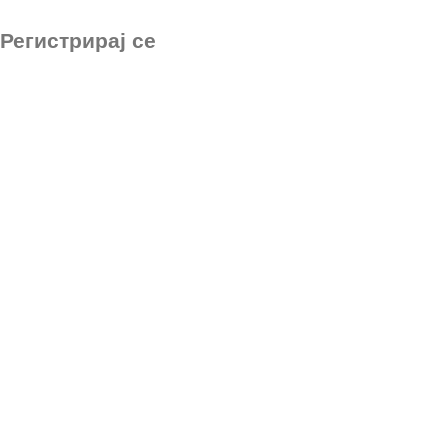
Регистрирај се
*
Email адреса
*
Лозинка
*
Име и Презиме
Име на Компанија
*
Адреса